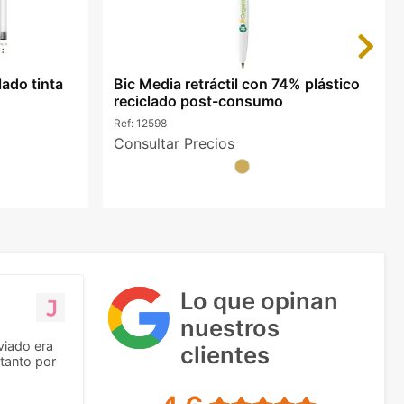
Next
lado tinta
Bic Media retráctil con 74% plástico
reciclado post-consumo
Ref:
12598
Consultar Precios
Lo que opinan
nuestros
viado era
clientes
tanto por