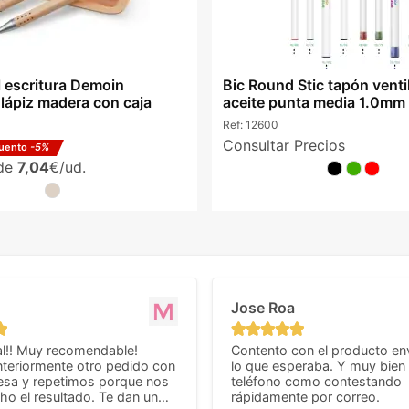
l escritura Demoin
Bic Round Stic tapón venti
 lápiz madera con caja
aceite punta media 1.0mm
Ref:
12600
Consultar Precios
uento
-5%
sde
7,04
€/ud.
Jose Roa
l!! Muy recomendable!
Contento con el producto en
teriormente otro pedido con
lo que esperaba. Y muy bien 
esa y repetimos porque nos
teléfono como contestando
o el resultado. Te dan un
rápidamente por correo.