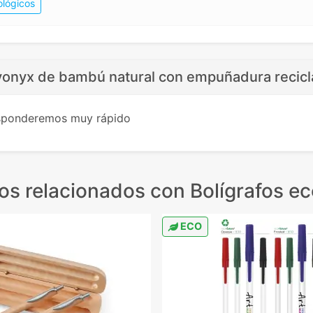
ológicos
rvonyx de bambú natural con empuñadura recicl
esponderemos muy rápido
os relacionados
con Bolígrafos ec
ECO