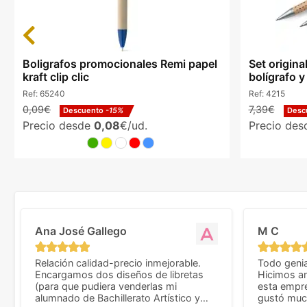
Previous
Boligrafos promocionales Remi papel
Set origina
kraft clip clic
bolígrafo y
Ref:
65240
Ref:
4215
0,09€
7,39€
Descuento
-15%
Desc
Precio desde
0,08
€/ud.
Precio de
Ana José Gallego
M C
Relación calidad-precio inmejorable.
Todo genia
Encargamos dos diseños de libretas
Hicimos an
(para que pudiera venderlas mi
esta empr
alumnado de Bachillerato Artístico y
gustó much