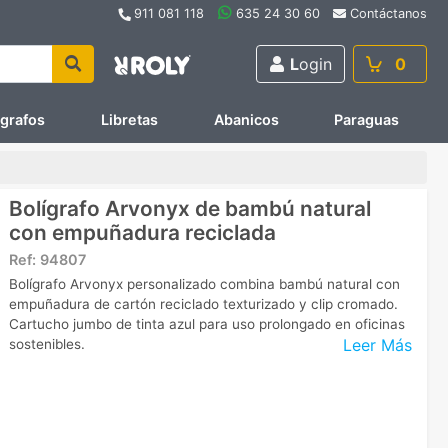
911 081 118
635 24 30 60
Contáctanos
L
ogin
0
ígrafos
Libretas
Abanicos
Paraguas
Bolígrafo Arvonyx de bambú natural
con empuñadura reciclada
Ref:
94807
Bolígrafo Arvonyx personalizado combina bambú natural con
empuñadura de cartón reciclado texturizado y clip cromado.
Cartucho jumbo de tinta azul para uso prolongado en oficinas
Leer Más
sostenibles.