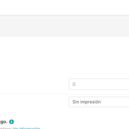
Sin impresión
Ago.
estinos
Ver Información