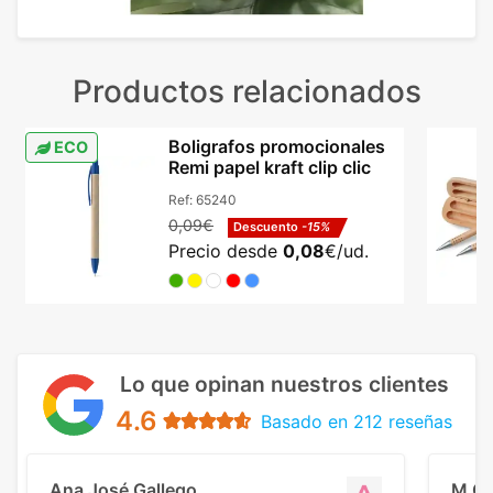
Productos relacionados
Boligrafos promocionales
ECO
Remi papel kraft clip clic
Ref:
65240
0,09€
Descuento
-15%
Precio desde
0,08
€/ud.
Lo que opinan nuestros clientes
4.6
Basado en 212 reseñas
Ana José Gallego
M C