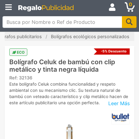
0
Busca por Nombre o Ref de Producto
lígrafos publicitarios
Bolígrafos ecológicos personalizados
-5% Descuento
ECO
Bolígrafo Celuk de bambú con clip
metálico y tinta negra líquida
Ref:
32136
Este bolígrafo Celuk combina funcionalidad y respeto
ambiental con su mecanismo clic. Su textura natural de
bambú con veteado característico y clip metálico hacen de
Leer Más
este artículo publicitario una opción perfecta.