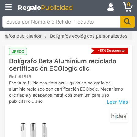
0
Busca por Nombre o Ref de Producto
lígrafos publicitarios
Bolígrafos ecológicos personalizados
-15% Descuento
ECO
Bolígrafo Beta Aluminium reciclado
certificación ECOlogic clic
Ref:
91815
Escritura fluida con tinta azul líquida en bolígrafo de
aluminio reciclado con certificación ECOlogic. Mecanismo
clic fiable y acabados metálicos premium para uso
Leer Más
publicitario diario.