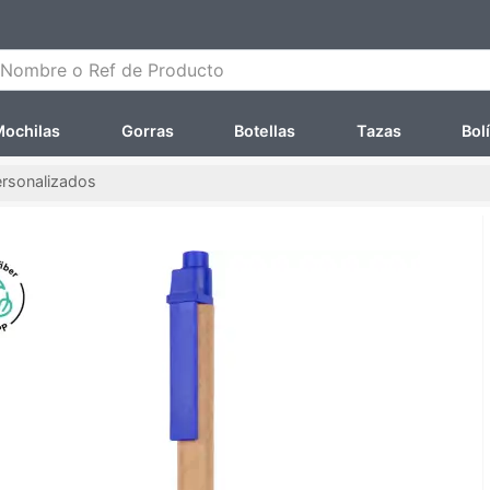
ombre o Ref de Producto
ochilas
Gorras
Botellas
Tazas
Bol
ersonalizados