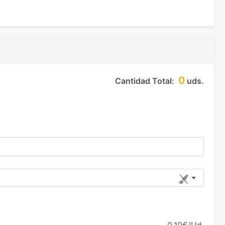
0
Cantidad Total:
uds.