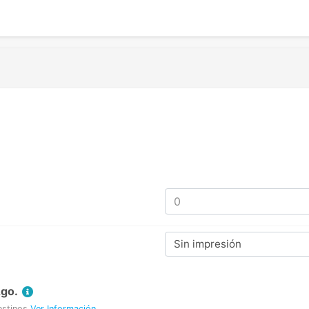
Sin impresión
Ago.
estinos
Ver Información