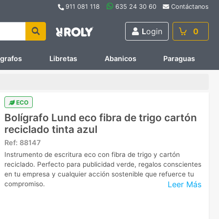
911 081 118
635 24 30 60
Contáctanos
L
ogin
0
ígrafos
Libretas
Abanicos
Paraguas
ECO
Bolígrafo Lund eco fibra de trigo cartón
reciclado tinta azul
Ref:
88147
Instrumento de escritura eco con fibra de trigo y cartón
reciclado. Perfecto para publicidad verde, regalos conscientes
en tu empresa y cualquier acción sostenible que refuerce tu
Leer Más
compromiso.