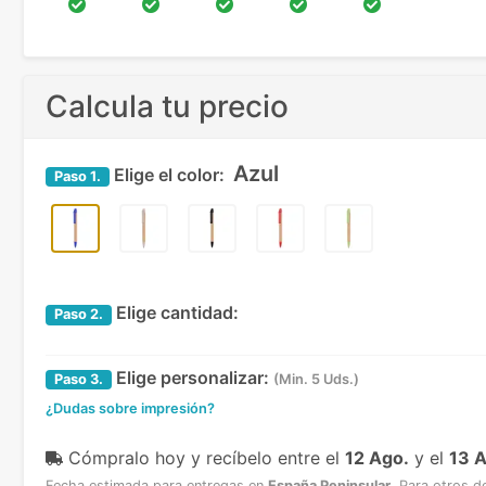
Calcula tu precio
Azul
Elige el color:
Paso
1.
Elige cantidad:
Paso
2.
Elige personalizar:
Paso
3.
(Min. 5 Uds.)
¿Dudas sobre impresión?
Cómpralo hoy y recíbelo
entre el
12 Ago.
y el
13 
Fecha estimada para entregas en
España Peninsular
.
Para otros d