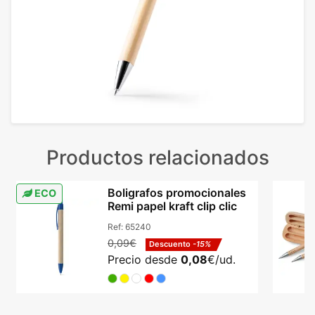
Productos relacionados
Boligrafos promocionales
ECO
Remi papel kraft clip clic
Ref:
65240
0,09€
Descuento
-15%
Precio desde
0,08
€/ud.