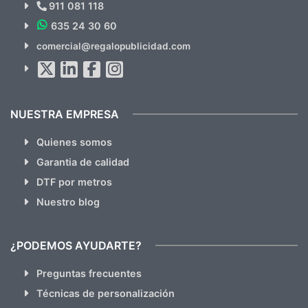
Novedades y Ofertas?
911 081 118
635 24 30 60
SUSCRÍBETE!!
comercial@regalopublicidad.com
Al suscribirte aceptas nuestras
políticas de privacidad
(No
hacemos Spam)
NUESTRA EMPRESA
Quienes somos
Garantia de calidad
DTF por metros
Nuestro blog
¿PODEMOS AYUDARTE?
Preguntas frecuentes
Técnicas de personalización