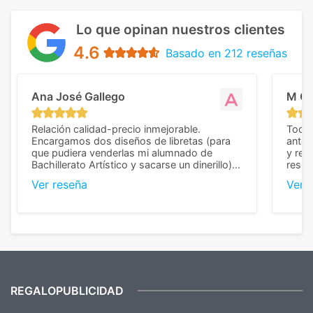
Lo que opinan nuestros clientes
4.6
Basado en 212 reseñas
Ana José Gallego
M C
Relación calidad-precio inmejorable.
Todo 
Encargamos dos diseños de libretas (para
anter
que pudiera venderlas mi alumnado de
y rep
Bachillerato Artístico y sacarse un dinerillo) y
resul
nos dieron el mejor presupuesto con
perso
Ver reseña
Ver 
diferencia, con libretas de muy buena calidad
cuand
y muy bien terminadas con la estampación
compl
en los colores pedidos. La atención al
pusie
cliente, inmejorable, respondiendo a cada
para 
duda que teníamos en el proceso. Nos
como
mandaron las miniaturas para
repet
previsualizarlas (las adjunto) y llegaron tal
todo!
cual, sin el menor problema. Totalmente
recomendables.
REGALOPUBLICIDAD
¿Quieres ver nuestras últimas