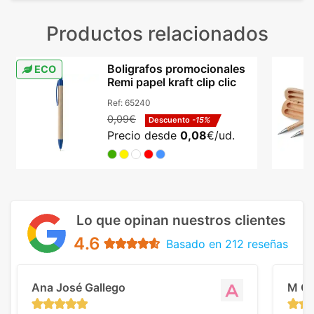
Productos relacionados
Boligrafos promocionales
ECO
Remi papel kraft clip clic
Ref:
65240
0,09€
Descuento
-15%
Precio desde
0,08
€/ud.
Lo que opinan nuestros clientes
4.6
Basado en 212 reseñas
Ana José Gallego
M C