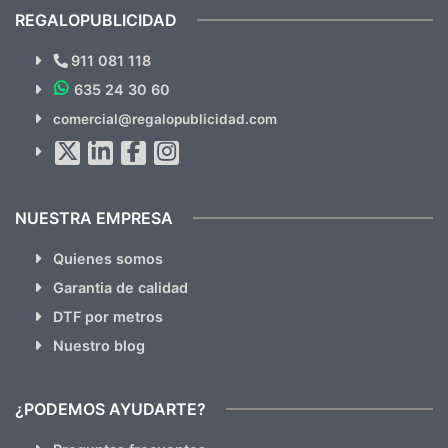
recomendables.
REGALOPUBLICIDAD
¿Quieres ver nuestras últimas
Novedades y Ofertas?
911 081 118
635 24 30 60
SUSCRÍBETE!!
comercial@regalopublicidad.com
Al suscribirte aceptas nuestras
políticas de privacidad
(No
hacemos Spam)
NUESTRA EMPRESA
Quienes somos
Garantia de calidad
DTF por metros
Nuestro blog
¿PODEMOS AYUDARTE?