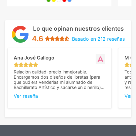
Lo que opinan nuestros clientes
4.6
Basado en 212 reseñas
Ana José Gallego
M C
Relación calidad-precio inmejorable.
Todo 
Encargamos dos diseños de libretas (para
anter
que pudiera venderlas mi alumnado de
y rep
Bachillerato Artístico y sacarse un dinerillo) y
resul
nos dieron el mejor presupuesto con
perso
Ver reseña
Ver 
diferencia, con libretas de muy buena calidad
cuand
y muy bien terminadas con la estampación
compl
en los colores pedidos. La atención al
pusie
cliente, inmejorable, respondiendo a cada
para 
duda que teníamos en el proceso. Nos
como
mandaron las miniaturas para
repet
previsualizarlas (las adjunto) y llegaron tal
todo!
cual, sin el menor problema. Totalmente