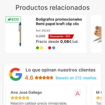
Productos relacionados
Boligrafos promocionales
ECO
Remi papel kraft clip clic
Ref:
65240
0,09€
Descuento
-15%
Precio desde
0,08
€/ud.
Lo que opinan nuestros clientes
4.6
Basado en 212 reseñas
Ana José Gallego
M C
Relación calidad-precio inmejorable.
Todo 