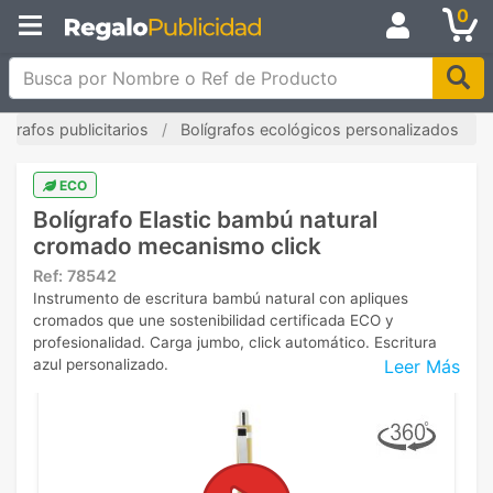
0
Busca por Nombre o Ref de Producto
lígrafos publicitarios
Bolígrafos ecológicos personalizados
ECO
Bolígrafo Elastic bambú natural
cromado mecanismo click
Ref:
78542
Instrumento de escritura bambú natural con apliques
cromados que une sostenibilidad certificada ECO y
profesionalidad. Carga jumbo, click automático. Escritura
Leer Más
azul personalizado.