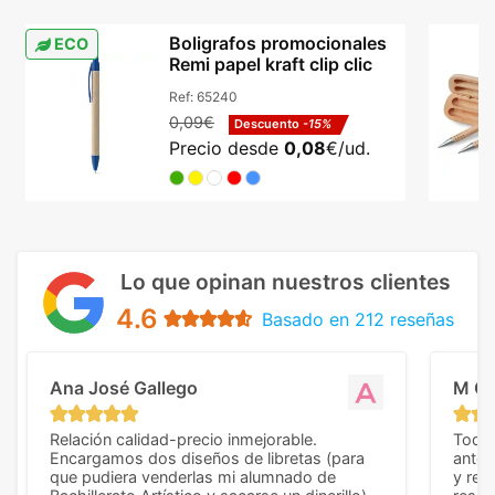
Boligrafos promocionales
ECO
Remi papel kraft clip clic
Ref:
65240
0,09€
Descuento
-15%
Precio desde
0,08
€/ud.
Lo que opinan nuestros clientes
4.6
Basado en 212 reseñas
Ana José Gallego
M C
Relación calidad-precio inmejorable.
Todo 
Encargamos dos diseños de libretas (para
anter
que pudiera venderlas mi alumnado de
y rep