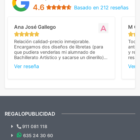
4.6
Basado en 212 reseñas
Ana José Gallego
M C
Relación calidad-precio inmejorable.
Todo 
Encargamos dos diseños de libretas (para
anter
que pudiera venderlas mi alumnado de
y rep
Bachillerato Artístico y sacarse un dinerillo) y
resul
nos dieron el mejor presupuesto con
perso
Ver reseña
Ver 
diferencia, con libretas de muy buena calidad
cuand
y muy bien terminadas con la estampación
compl
en los colores pedidos. La atención al
pusie
cliente, inmejorable, respondiendo a cada
para 
duda que teníamos en el proceso. Nos
como
mandaron las miniaturas para
repet
previsualizarlas (las adjunto) y llegaron tal
todo!
cual, sin el menor problema. Totalmente
recomendables.
REGALOPUBLICIDAD
¿Quieres ver nuestras últimas
Novedades y Ofertas?
911 081 118
635 24 30 60