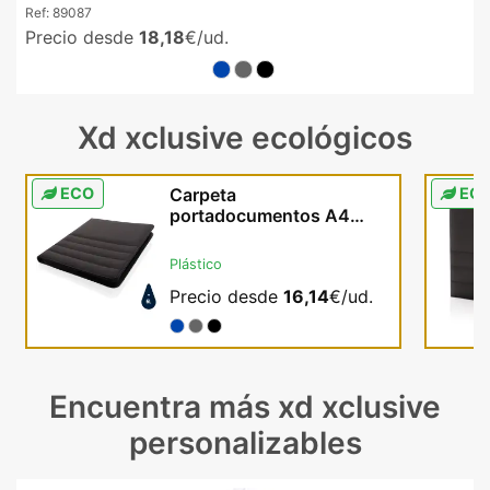
Ref:
89087
Precio desde
18,18
€/ud.
Xd xclusive ecológicos
ECO
Carpeta
EC
portadocumentos A4
cremallera poliéster
reciclado AWARE
Plástico
Precio desde
16,14
€/ud.
Encuentra más xd xclusive
personalizables