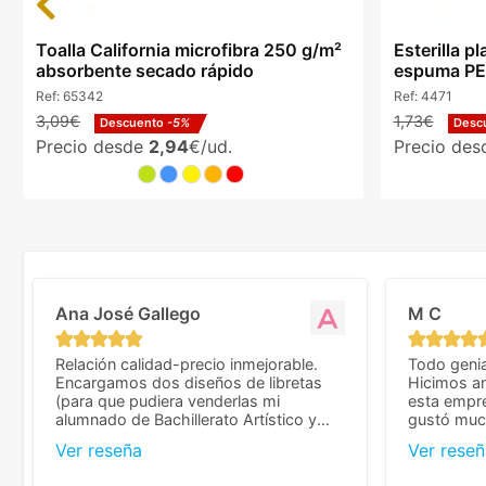
Toalla California microfibra 250 g/m²
Esterilla 
absorbente secado rápido
espuma PE 
Ref:
65342
Ref:
4471
3,09€
1,73€
Descuento
-5%
Desc
Precio desde
2,94
€/ud.
Precio de
Ana José Gallego
M C
Relación calidad-precio inmejorable.
Todo genia
Encargamos dos diseños de libretas
Hicimos an
(para que pudiera venderlas mi
esta empr
alumnado de Bachillerato Artístico y
gustó much
sacarse un dinerillo) y nos dieron el
trato muy 
Ver reseña
Ver reseñ
mejor presupuesto con diferencia, con
que valoramos mu
libretas de muy buena calidad y muy
de pedido