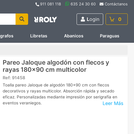
911 081 118
635 24 30 60
Contáctanos
L
ogin
0
ígrafos
Libretas
Abanicos
Paraguas
Pareo Jaloque algodón con flecos y
rayas 180x90 cm multicolor
Ref:
91458
Toalla pareo Jaloque de algodón 180x90 cm con flecos
decorativos y rayas multicolor. Absorción rápida y secado
eficaz. Personalizadas mediante impresión por serigrafía en
Leer Más
eventos veraniegos.