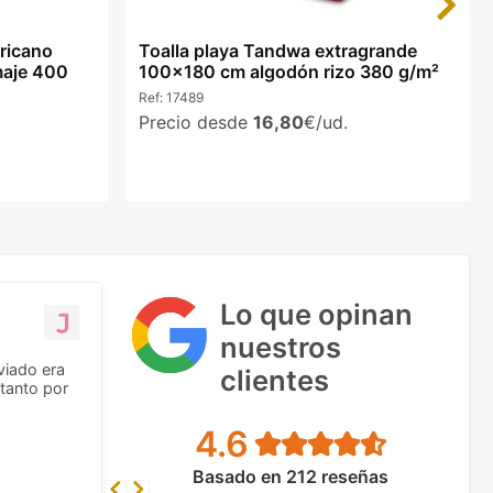
ricano
Toalla playa Tandwa extragrande
aje 400
100x180 cm algodón rizo 380 g/m²
Ref:
17489
Precio desde
16,80
€/ud.
Lo que opinan
nuestros
viado era
clientes
tanto por
4.6
Basado en 212 reseñas
Previous
Next