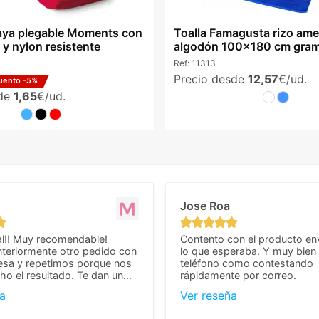
playa plegable Moments con
Toalla Famagusta rizo ame
y nylon resistente
algodón 100x180 cm gram
Ref:
11313
Precio desde
12,57
€/ud.
uento
-5%
sde
1,65
€/ud.
Jose Roa
l!! Muy recomendable!
Contento con el producto en
teriormente otro pedido con
lo que esperaba. Y muy bien 
esa y repetimos porque nos
teléfono como contestando
o el resultado. Te dan un
rápidamente por correo.
agradable y personal, cosa
a
Ver reseña
cho cuando se trata
s algo complicados de