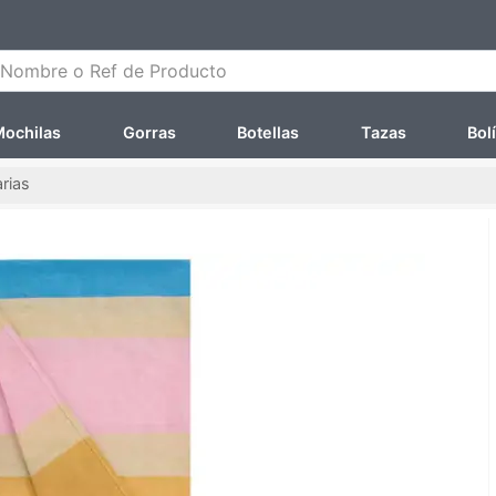
ombre o Ref de Producto
ochilas
Gorras
Botellas
Tazas
Bol
arias