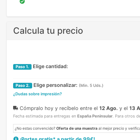
Calcula tu precio
Elige cantidad:
Paso
1.
Elige personalizar:
Paso
2.
(Min. 5 Uds.)
¿Dudas sobre impresión?
Cómpralo hoy y recíbelo
entre el
12 Ago.
y el
13 
Fecha estimada para entregas en
España Peninsular
.
Para otros d
¿No estas convencido?
Oferta de una muestra
al mejor precio y verific
¡Portes gratis* a partir de 99€!