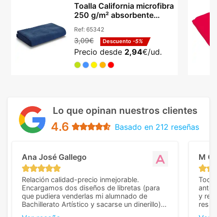
Toalla California microfibra
250 g/m² absorbente
secado rápido
Ref:
65342
3,09€
Descuento
-5%
Precio desde
2,94
€/ud.
Lo que opinan nuestros clientes
4.6
Basado en 212 reseñas
Ana José Gallego
M C
Relación calidad-precio inmejorable.
Todo 
Encargamos dos diseños de libretas (para
anter
que pudiera venderlas mi alumnado de
y rep
Bachillerato Artístico y sacarse un dinerillo) y
resul
nos dieron el mejor presupuesto con
perso