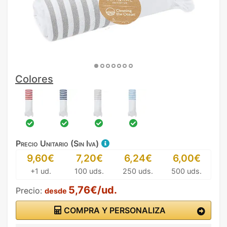
Colores
Precio Unitario (Sin Iva)
9,60€
7,20€
6,24€
6,00€
+1 ud.
100 uds.
250 uds.
500 uds.
5,76€/ud.
Precio:
desde
COMPRA Y PERSONALIZA