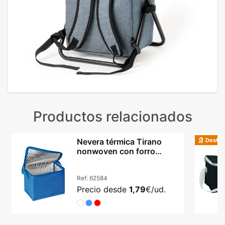
Productos relacionados
Destac
Nevera térmica Tirano
nonwoven con forro
aluminio y asa larga
Ref:
62584
Precio desde
1,79
€/ud.