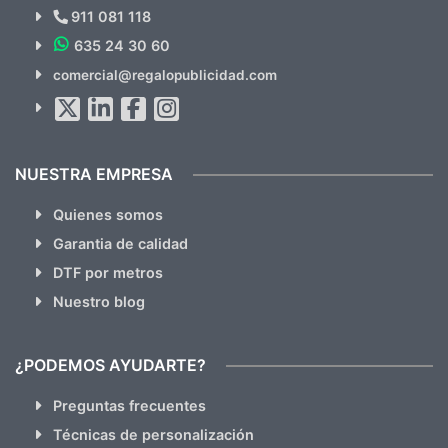
Novedades y Ofertas?
911 081 118
635 24 30 60
SUSCRÍBETE!!
comercial@regalopublicidad.com
Al suscribirte aceptas nuestras
políticas de privacidad
(No
hacemos Spam)
NUESTRA EMPRESA
Quienes somos
Garantia de calidad
DTF por metros
Nuestro blog
¿PODEMOS AYUDARTE?
Preguntas frecuentes
Técnicas de personalización