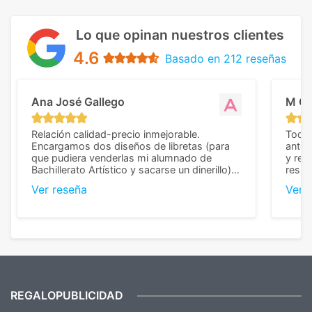
Lo que opinan nuestros clientes
4.6
Basado en 212 reseñas
Ana José Gallego
M C
Relación calidad-precio inmejorable.
Todo 
Encargamos dos diseños de libretas (para
anter
que pudiera venderlas mi alumnado de
y rep
Bachillerato Artístico y sacarse un dinerillo) y
resul
nos dieron el mejor presupuesto con
perso
Ver reseña
Ver 
diferencia, con libretas de muy buena calidad
cuand
y muy bien terminadas con la estampación
compl
en los colores pedidos. La atención al
pusie
cliente, inmejorable, respondiendo a cada
para 
duda que teníamos en el proceso. Nos
como
mandaron las miniaturas para
repet
previsualizarlas (las adjunto) y llegaron tal
todo!
cual, sin el menor problema. Totalmente
recomendables.
REGALOPUBLICIDAD
¿Quieres ver nuestras últimas