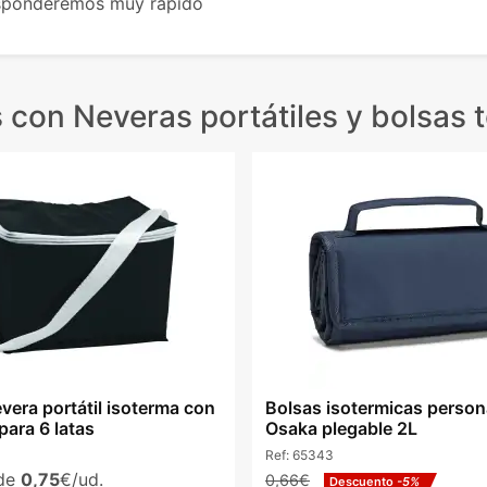
esponderemos muy rápido
s
con Neveras portátiles y bolsas 
vera portátil isoterma con
Bolsas isotermicas person
para 6 latas
Osaka plegable 2L
Ref:
65343
sde
0,75
€/ud.
0,66€
Descuento
-5%