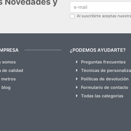
as Novedades y
Al suscribirte aceptas nuest
EMPRESA
¿PODEMOS AYUDARTE?
s somos
Preguntas frecuentes
a de calidad
Técnicas de personaliz
 metros
Políticas de devolución
 blog
Formulario de contacto
Todas las categorías