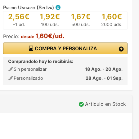
Precio Unitario (Sin Iva)
2,56€
1,92€
1,67€
1,60€
+1 ud.
100 uds.
500 uds.
2000 uds.
1,60€/ud.
Precio:
desde
COMPRA Y PERSONALIZA
Comprandolo hoy lo recibirás:
Sin personalizar
18 Ago. - 20 Ago.
Personalizado
28 Ago. - 01 Sep.
Articulo en Stock