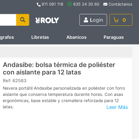
911 081 118
635 24 30 60
Contáctanos
L
ogin
0
ígrafos
Libretas
Abanicos
Paraguas
Andasibe: bolsa térmica de poliéster
con aislante para 12 latas
Ref:
62583
Nevera portátil Andasibe personalizada en poliéster con forro
aislante que conserva temperatura durante horas. Con asas
ergonómicas, base estable y cremallera reforzada para 12
Leer Más
latas.