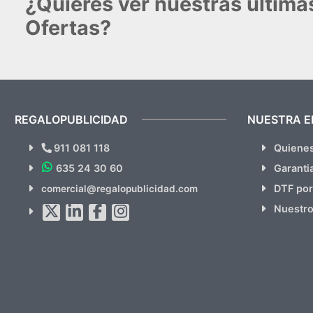
¿Quieres ver nuestras últim
Totalmente recomendables.
Ofertas?
REGALOPUBLICIDAD
NUESTRA 
911 081 118
Quiene
635 24 30 60
Garanti
DTF por
comercial@regalopublicidad.com
Nuestro