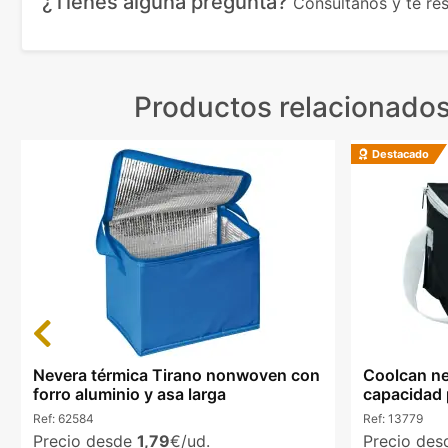
¿Tienes alguna pregunta?
Consúltanos y te r
Productos relacionado
Destacado
Previous
Nevera térmica Tirano nonwoven con
Coolcan ne
forro aluminio y asa larga
capacidad 
Ref:
62584
Ref:
13779
Precio desde
1,79
€/ud.
Precio de