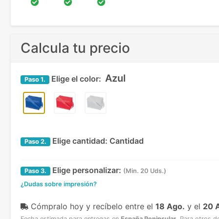
Calcula tu precio
Azul
Elige el color:
Paso
1.
Elige cantidad:
Cantidad
Paso
2.
Elige personalizar:
Paso
3.
(Min. 20 Uds.)
¿Dudas sobre impresión?
Cómpralo hoy y recíbelo
entre el
18 Ago.
y el
20 
Fecha estimada para entregas en
España Peninsular
.
Para otros d