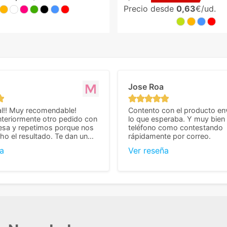
Precio desde
0,63
€/ud.
Jose Roa
l!! Muy recomendable!
Contento con el producto en
teriormente otro pedido con
lo que esperaba. Y muy bien 
esa y repetimos porque nos
teléfono como contestando
o el resultado. Te dan un
rápidamente por correo.
agradable y personal, cosa
a
Ver reseña
cho cuando se trata
s algo complicados de
También nos pusieron muchas
 desde el inicio para
el pedido fuera de España,
tros pedíamos. Volveremos
con ellos seguro! Muchas
r todo! ☺️