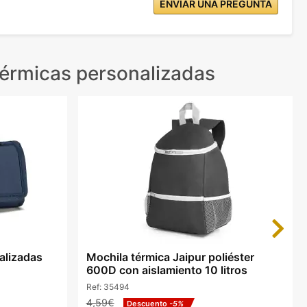
ENVIAR UNA PREGUNTA
térmicas personalizadas
Next
alizadas
Mochila térmica Jaipur poliéster
600D con aislamiento 10 litros
Ref:
35494
4,59€
Descuento
-5%