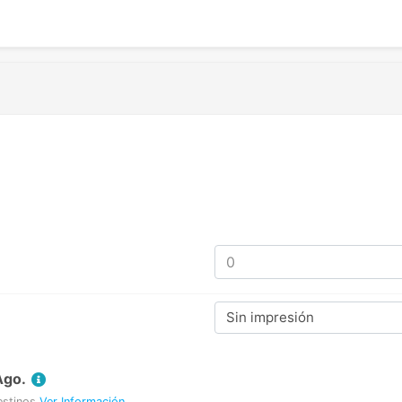
Sin impresión
Ago.
estinos
Ver Información