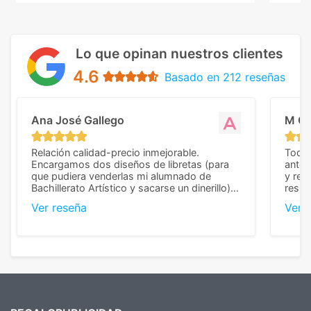
Lo que opinan nuestros clientes
4.6
Basado en 212 reseñas
Ana José Gallego
M C
Relación calidad-precio inmejorable.
Todo 
Encargamos dos diseños de libretas (para
anter
que pudiera venderlas mi alumnado de
y rep
Bachillerato Artístico y sacarse un dinerillo) y
resul
nos dieron el mejor presupuesto con
perso
Ver reseña
Ver 
diferencia, con libretas de muy buena calidad
cuand
y muy bien terminadas con la estampación
compl
en los colores pedidos. La atención al
pusie
cliente, inmejorable, respondiendo a cada
para 
duda que teníamos en el proceso. Nos
como
mandaron las miniaturas para
repet
previsualizarlas (las adjunto) y llegaron tal
todo!
cual, sin el menor problema. Totalmente
recomendables.