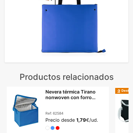
Productos relacionados
Destac
Nevera térmica Tirano
nonwoven con forro
aluminio y asa larga
Ref:
62584
Precio desde
1,79
€/ud.