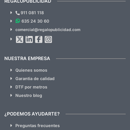
REGALOPUBLICIDAD
¿Quieres ver nuestras últimas
Novedades y Ofertas?
911 081 118
635 24 30 60
SUSCRÍBETE!!
comercial@regalopublicidad.com
Al suscribirte aceptas nuestras
políticas de privacidad
(No
hacemos Spam)
NUESTRA EMPRESA
Quienes somos
Garantia de calidad
DTF por metros
Nuestro blog
¿PODEMOS AYUDARTE?
Preguntas frecuentes