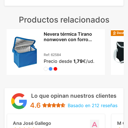
Productos relacionados
Destac
Nevera térmica Tirano
nonwoven con forro
aluminio y asa larga
Ref:
62584
Precio desde
1,79
€/ud.
Lo que opinan nuestros clientes
4.6
Basado en 212 reseñas
Ana José Gallego
M C