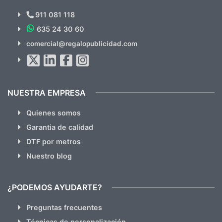
Novedades y Ofertas?
911 081 118
635 24 30 60
SUSCRÍBETE!!
comercial@regalopublicidad.com
Al suscribirte aceptas nuestras
políticas de privacidad
(No
hacemos Spam)
NUESTRA EMPRESA
Quienes somos
Garantia de calidad
DTF por metros
Nuestro blog
¿PODEMOS AYUDARTE?
Preguntas frecuentes
Técnicas de personalización