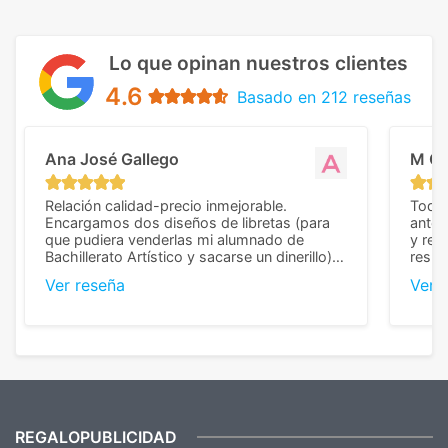
Lo que opinan nuestros clientes
4.6
Basado en 212 reseñas
Ana José Gallego
M C
Relación calidad-precio inmejorable.
Todo 
Encargamos dos diseños de libretas (para
anter
que pudiera venderlas mi alumnado de
y rep
Bachillerato Artístico y sacarse un dinerillo) y
resul
nos dieron el mejor presupuesto con
perso
Ver reseña
Ver 
diferencia, con libretas de muy buena calidad
cuand
y muy bien terminadas con la estampación
compl
en los colores pedidos. La atención al
pusie
cliente, inmejorable, respondiendo a cada
para 
duda que teníamos en el proceso. Nos
como
mandaron las miniaturas para
repet
previsualizarlas (las adjunto) y llegaron tal
todo!
cual, sin el menor problema. Totalmente
recomendables.
REGALOPUBLICIDAD
¿Quieres ver nuestras últimas