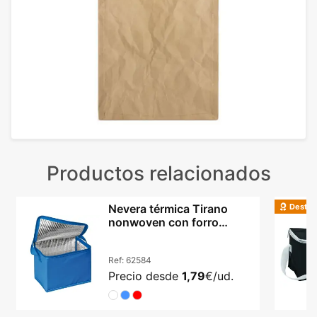
Productos relacionados
Destac
Nevera térmica Tirano
nonwoven con forro
aluminio y asa larga
Ref:
62584
Precio desde
1,79
€/ud.