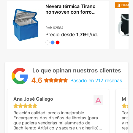
Destac
Nevera térmica Tirano
nonwoven con forro
aluminio y asa larga
Ref:
62584
Precio desde
1,79
€/ud.
Lo que opinan nuestros clientes
4.6
Basado en 212 reseñas
Ana José Gallego
M C
Relación calidad-precio inmejorable.
Todo 
Encargamos dos diseños de libretas (para
anter
que pudiera venderlas mi alumnado de
y rep
Bachillerato Artístico y sacarse un dinerillo) y
resul
nos dieron el mejor presupuesto con
perso