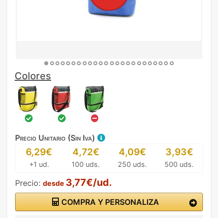
Colores
Precio Unitario (Sin Iva)
6,29€
4,72€
4,09€
3,93€
+1 ud.
100 uds.
250 uds.
500 uds.
3,77€/ud.
Precio:
desde
COMPRA Y PERSONALIZA