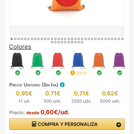
Colores
20/10
Precio Unitario (Sin Iva)
0,95€
0,71€
0,71€
0,62€
+1 ud.
500 uds.
2000 uds.
5000 uds.
0,60€/ud.
Precio:
desde
COMPRA Y PERSONALIZA