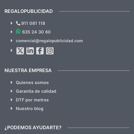
cual, sin el menor problema. Totalmente
recomendables.
REGALOPUBLICIDAD
¿Quieres ver nuestras últimas
Novedades y Ofertas?
911 081 118
635 24 30 60
SUSCRÍBETE!!
comercial@regalopublicidad.com
Al suscribirte aceptas nuestras
políticas de privacidad
(No
hacemos Spam)
NUESTRA EMPRESA
Quienes somos
Garantia de calidad
DTF por metros
Nuestro blog
¿PODEMOS AYUDARTE?