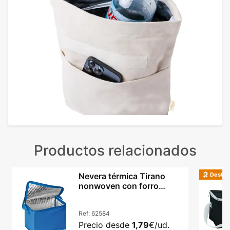
Productos relacionados
Destac
Nevera térmica Tirano
nonwoven con forro
aluminio y asa larga
Ref:
62584
Precio desde
1,79
€/ud.