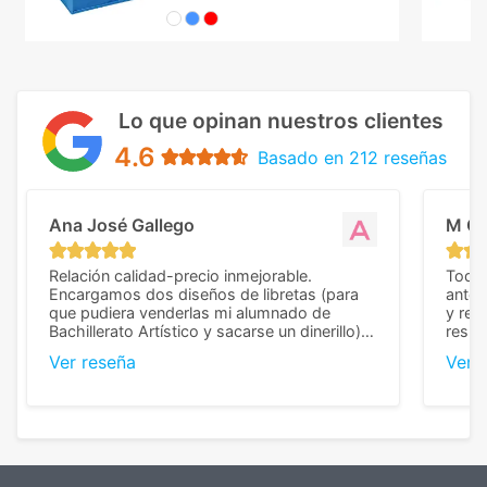
Lo que opinan nuestros clientes
4.6
Basado en 212 reseñas
Ana José Gallego
M C
Relación calidad-precio inmejorable.
Todo 
Encargamos dos diseños de libretas (para
anter
que pudiera venderlas mi alumnado de
y rep
Bachillerato Artístico y sacarse un dinerillo) y
resul
nos dieron el mejor presupuesto con
perso
Ver reseña
Ver 
diferencia, con libretas de muy buena calidad
cuand
y muy bien terminadas con la estampación
compl
en los colores pedidos. La atención al
pusie
cliente, inmejorable, respondiendo a cada
para 
duda que teníamos en el proceso. Nos
como
mandaron las miniaturas para
repet
previsualizarlas (las adjunto) y llegaron tal
todo!