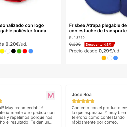
rsonalizado con logo
Frisbee Atrapa plegable d
gable poliéster funda
con estuche de transporte
Ref:
3759
sde
0,20
€/ud.
0,33€
Descuento
-15%
Precio desde
0,29
€/ud.
Jose Roa
l!! Muy recomendable!
Contento con el producto en
teriormente otro pedido con
lo que esperaba. Y muy bien 
esa y repetimos porque nos
teléfono como contestando
o el resultado. Te dan un
rápidamente por correo.
agradable y personal, cosa