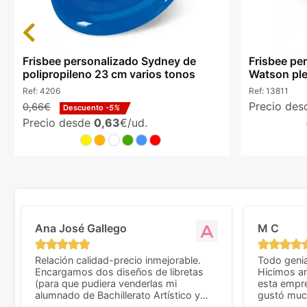
Previous
Frisbee personalizado Sydney de
Frisbee pe
polipropileno 23 cm varios tonos
Watson ple
Ref:
4206
Ref:
13811
Precio de
0,66€
Descuento
-5%
Precio desde
0,63
€/ud.
Ana José Gallego
M C
Relación calidad-precio inmejorable.
Todo genia
Encargamos dos diseños de libretas
Hicimos an
(para que pudiera venderlas mi
esta empr
alumnado de Bachillerato Artístico y
gustó much
sacarse un dinerillo) y nos dieron el
trato muy 