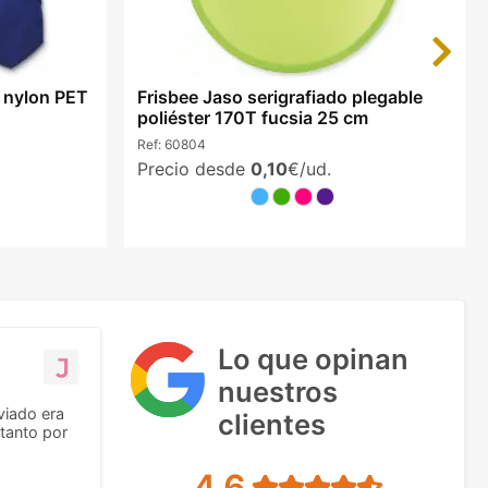
Next
e nylon PET
Frisbee Jaso serigrafiado plegable
poliéster 170T fucsia 25 cm
Ref:
60804
Precio desde
0,10
€/ud.
Lo que opinan
nuestros
viado era
clientes
tanto por
4.6