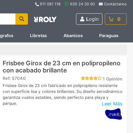
911 081 118
635 24 30 60
Contáctanos
L
ogin
0
ígrafos
Libretas
Abanicos
Paraguas
Frisbee Girox de 23 cm en polipropileno
con acabado brillante
Ref:
57040
1
Opinión
Frisbee Girox de 23 cm fabricado en polipropileno resistente
con superficie lisa y colores brillantes. Su diseño aerodinámico
garantiza vuelos estables, siendo perfecto para playa y
Leer Más
parque.