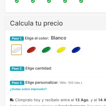
Calcula tu precio
Blanco
Elige el color:
Paso
1.
Elige cantidad:
Paso
2.
Elige personalizar:
Paso
3.
(Min. 100 Uds.)
¿Dudas sobre impresión?
Cómpralo hoy y recíbelo
entre el
13 Ago.
y el
14 
Fecha estimada para entregas en
España Peninsular
.
Para otros d