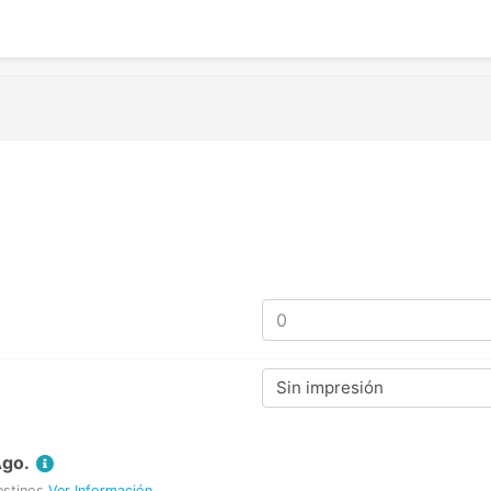
Sin impresión
Ago.
estinos
Ver Información