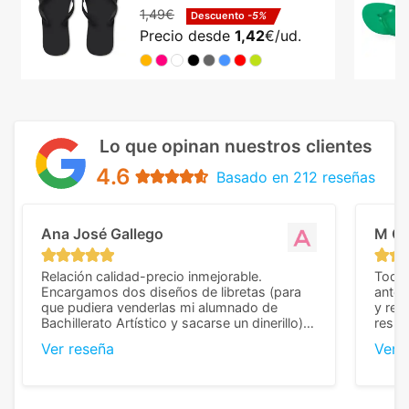
1,49€
Descuento
-5%
Precio desde
1,42
€/ud.
Lo que opinan nuestros clientes
4.6
Basado en 212 reseñas
Ana José Gallego
M C
Relación calidad-precio inmejorable.
Todo 
Encargamos dos diseños de libretas (para
anter
que pudiera venderlas mi alumnado de
y rep
Bachillerato Artístico y sacarse un dinerillo) y
resul
nos dieron el mejor presupuesto con
perso
Ver reseña
Ver 
diferencia, con libretas de muy buena calidad
cuand
y muy bien terminadas con la estampación
compl
en los colores pedidos. La atención al
pusie
cliente, inmejorable, respondiendo a cada
para 