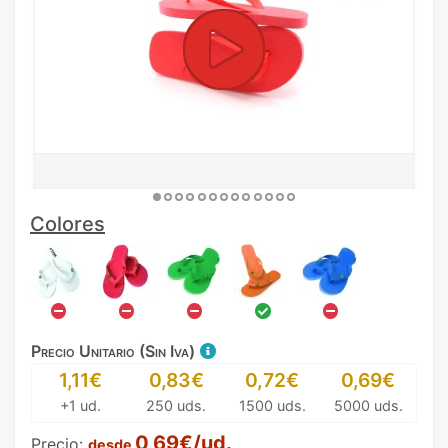
Colores
Precio Unitario (Sin Iva)
1,11€
0,83€
0,72€
0,69€
+1 ud.
250 uds.
1500 uds.
5000 uds.
0,69€/ud.
Precio:
desde