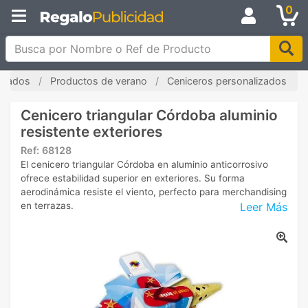
0
Busca por Nombre o Ref de Producto
lizados
Productos de verano
Ceniceros personalizados
Cenicero triangular Córdoba aluminio
resistente exteriores
Ref:
68128
El cenicero triangular Córdoba en aluminio anticorrosivo
ofrece estabilidad superior en exteriores. Su forma
aerodinámica resiste el viento, perfecto para merchandising
Leer Más
en terrazas.