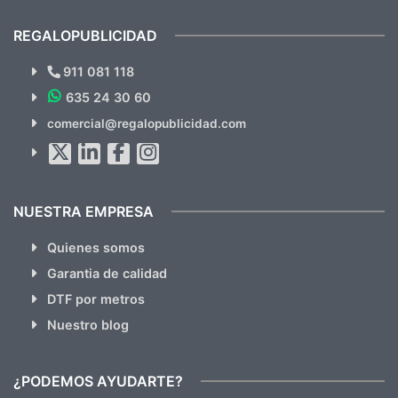
cual, sin el menor problema. Totalmente
recomendables.
REGALOPUBLICIDAD
¿Quieres ver nuestras últimas
Novedades y Ofertas?
911 081 118
635 24 30 60
SUSCRÍBETE!!
comercial@regalopublicidad.com
Al suscribirte aceptas nuestras
políticas de privacidad
(No
hacemos Spam)
NUESTRA EMPRESA
Quienes somos
Garantia de calidad
DTF por metros
Nuestro blog
¿PODEMOS AYUDARTE?