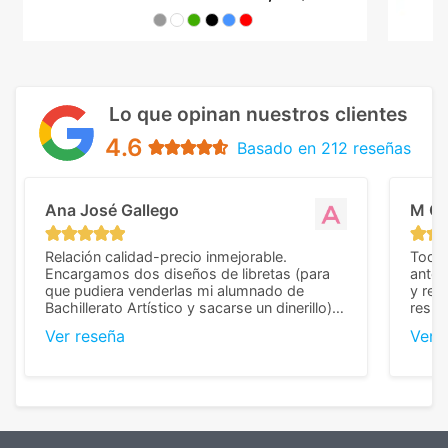
Lo que opinan nuestros clientes
4.6
Basado en 212 reseñas
Ana José Gallego
M C
Relación calidad-precio inmejorable.
Todo 
Encargamos dos diseños de libretas (para
anter
que pudiera venderlas mi alumnado de
y rep
Bachillerato Artístico y sacarse un dinerillo) y
resul
nos dieron el mejor presupuesto con
perso
Ver reseña
Ver 
diferencia, con libretas de muy buena calidad
cuand
y muy bien terminadas con la estampación
compl
en los colores pedidos. La atención al
pusie
cliente, inmejorable, respondiendo a cada
para 
duda que teníamos en el proceso. Nos
como
mandaron las miniaturas para
repet
previsualizarlas (las adjunto) y llegaron tal
todo!