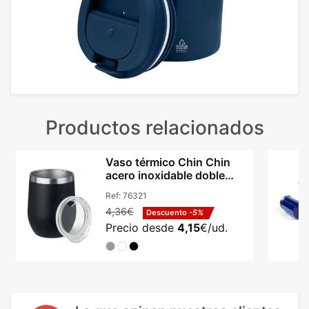
Productos relacionados
Vaso térmico Chin Chin
acero inoxidable doble
pared 300 ml
Ref:
76321
4,36€
Descuento
-5%
Precio desde
4,15
€/ud.