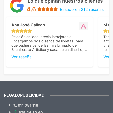
Lo que opinan nuestros clientes
4.6
Basado en 212 reseñas
Ana José Gallego
M C
Relación calidad-precio inmejorable.
Todo 
Encargamos dos diseños de libretas (para
anter
que pudiera venderlas mi alumnado de
y rep
Bachillerato Artístico y sacarse un dinerillo) y
resul
nos dieron el mejor presupuesto con
perso
Ver reseña
Ver 
diferencia, con libretas de muy buena calidad
cuand
y muy bien terminadas con la estampación
compl
en los colores pedidos. La atención al
pusie
cliente, inmejorable, respondiendo a cada
para 
duda que teníamos en el proceso. Nos
como
mandaron las miniaturas para
repet
previsualizarlas (las adjunto) y llegaron tal
todo!
cual, sin el menor problema. Totalmente
recomendables.
REGALOPUBLICIDAD
¿Quieres ver nuestras últimas
Novedades y Ofertas?
911 081 118
635 24 30 60