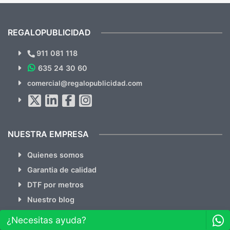
mandaron las miniaturas para
repet
previsualizarlas (las adjunto) y llegaron tal
todo!
cual, sin el menor problema. Totalmente
recomendables.
REGALOPUBLICIDAD
¿Quieres ver nuestras últimas
Novedades y Ofertas?
911 081 118
635 24 30 60
SUSCRÍBETE!!
comercial@regalopublicidad.com
Al suscribirte aceptas nuestras
políticas de privacidad
(No
hacemos Spam)
NUESTRA EMPRESA
Quienes somos
Garantia de calidad
DTF por metros
Nuestro blog
¿Necesitas ayuda?