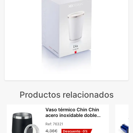
Productos relacionados
Vaso térmico Chin Chin
acero inoxidable doble
pared 300 ml
Ref:
76321
4,36€
Descuento
-5%