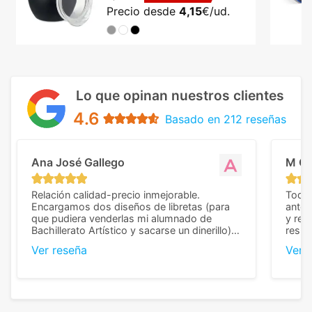
Precio desde
4,15
€/ud.
Lo que opinan nuestros clientes
4.6
Basado en 212 reseñas
Ana José Gallego
M C
Relación calidad-precio inmejorable.
Todo 
Encargamos dos diseños de libretas (para
anter
que pudiera venderlas mi alumnado de
y rep
Bachillerato Artístico y sacarse un dinerillo) y
resul
nos dieron el mejor presupuesto con
perso
Ver reseña
Ver 
diferencia, con libretas de muy buena calidad
cuand
y muy bien terminadas con la estampación
compl
en los colores pedidos. La atención al
pusie
cliente, inmejorable, respondiendo a cada
para 
duda que teníamos en el proceso. Nos
como