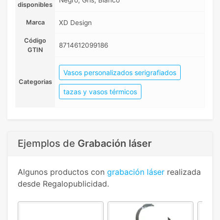
Negro, Gris, Blanco
disponibles
Marca
XD Design
Código
8714612099186
GTIN
Vasos personalizados serigrafiados
Categorias
tazas y vasos térmicos
Ejemplos de
Grabación láser
Algunos productos con
grabación láser
realizada
desde Regalopublicidad.