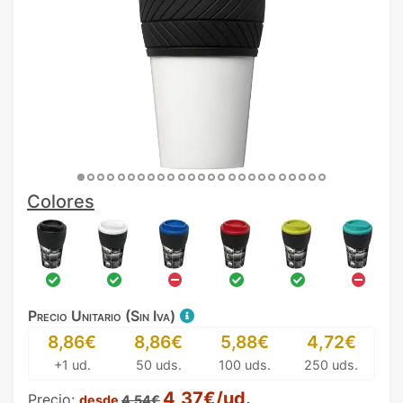
Colores
Precio Unitario (Sin Iva)
8,86€
8,86€
5,88€
4,72€
+1 ud.
50 uds.
100 uds.
250 uds.
4,37€/ud.
Precio:
desde
4,54€