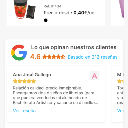
Ref:
91434
Precio desde
0,40
€/ud.
Lo que opinan nuestros clientes
4.6
Basado en 212 reseñas
Ana José Gallego
M C
Relación calidad-precio inmejorable.
Todo 
Encargamos dos diseños de libretas (para
anter
que pudiera venderlas mi alumnado de
y rep
Bachillerato Artístico y sacarse un dinerillo) y
resul
nos dieron el mejor presupuesto con
perso
Ver reseña
Ver 
diferencia, con libretas de muy buena calidad
cuand
y muy bien terminadas con la estampación
compl
en los colores pedidos. La atención al
pusie
cliente, inmejorable, respondiendo a cada
para 