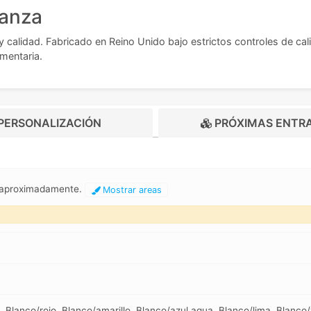
ianza
 calidad. Fabricado en Reino Unido bajo estrictos controles de cal
mentaria.
PERSONALIZACIÓN
PRÓXIMAS ENTR
m aproximadamente.
Mostrar areas
, Blanco/rojo, Blanco/amarillo, Blanco/azul aqua, Blanco/lima, Blanc