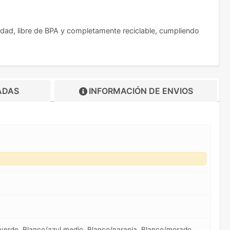
idad, libre de BPA y completamente reciclable, cumpliendo
ADAS
INFORMACIÓN DE
ENVIOS
o/verde, Blanco/azul medio, Blanco/naranja, Blanco/morado,