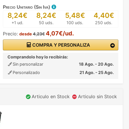
Precio Unitario (Sin Iva)
8,24€
8,24€
5,48€
4,40€
+1 ud.
50 uds.
100 uds.
250 uds.
4,07€/ud.
Precio:
desde
4,23€
COMPRA Y PERSONALIZA
Comprandolo hoy lo recibirás:
Sin personalizar
18 Ago. - 20 Ago.
Personalizado
21 Ago. - 25 Ago.
Articulo en Stock
Articulo sin Stock