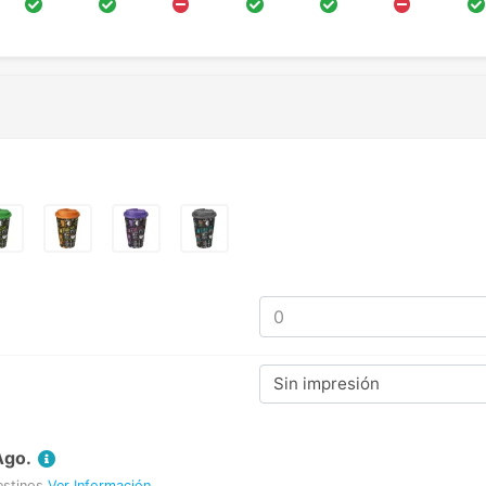
Sin impresión
Ago.
estinos
Ver Información