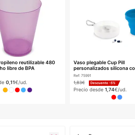
opileno reutilizable 480
Vaso plegable Cup Pill
ho libre de BPA
personalizados silicona co
Ref:
75991
sde
0,11
€/ud.
1,83€
Descuento
-5%
Precio desde
1,74
€/ud.