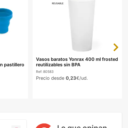
Next
Vasos baratos Yonrax 400 ml frosted
n pastillero
reutilizables sin BPA
Ref:
80583
Precio desde
0,23
€/ud.
Lo que opinan