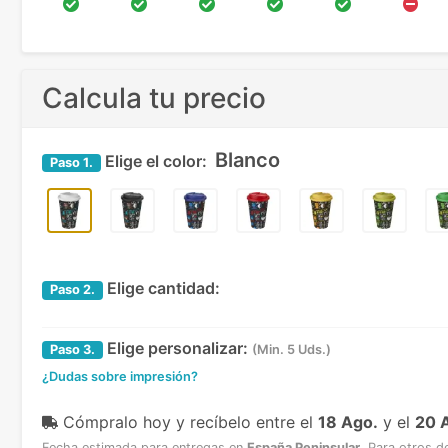
Calcula tu precio
Blanco
Elige el color:
Paso
1.
Elige cantidad:
Paso
2.
Elige personalizar:
Paso
3.
(Min. 5 Uds.)
¿Dudas sobre impresión?
Cómpralo hoy y recíbelo
entre el
18 Ago.
y el
20 
Fecha estimada para entregas en
España Peninsular
.
Para otros d