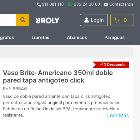
911 081 118
635 24 30 60
Contáctanos
L
ogin
0
ígrafos
Libretas
Abanicos
Paraguas
-4% Descuento
Vaso Brite-Americano 350ml doble
pared tapa antigoteo click
Ref:
86546
Vaso de doble pared aislante con tapa click antigoteo,
perfecto como regalo original para eventos promocionales.
Fabricado en Reino Unido sin BPA, totalmente reciclable y
Leer Más
resistente.