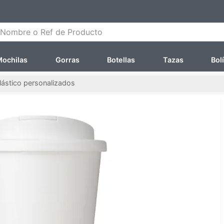
ombre o Ref de Producto
ochilas
Gorras
Botellas
Tazas
Bol
lástico personalizados