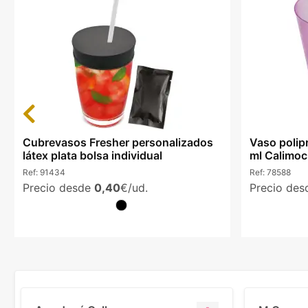
Previous
Cubrevasos Fresher personalizados
Vaso polipr
látex plata bolsa individual
ml Calimoc
Ref:
91434
Ref:
78588
Precio desde
0,40
€/ud.
Precio de