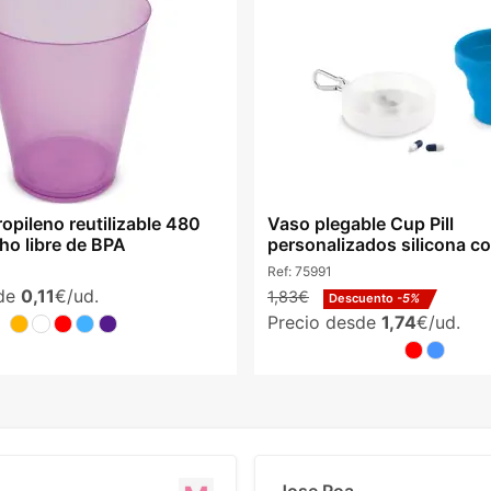
opileno reutilizable 480
Vaso plegable Cup Pill
ho libre de BPA
personalizados silicona co
Ref:
75991
sde
0,11
€/ud.
1,83€
Descuento
-5%
Precio desde
1,74
€/ud.
Jose Roa