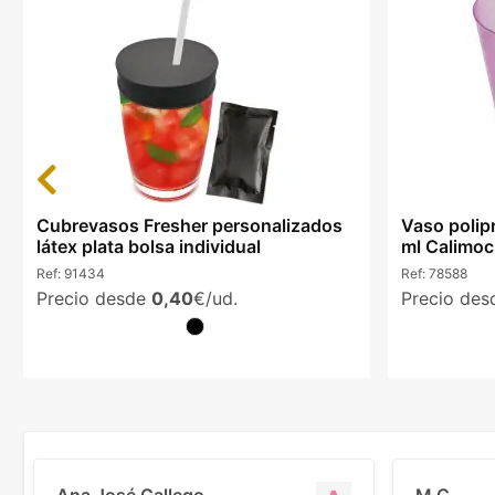
Previous
Cubrevasos Fresher personalizados
Vaso polipr
látex plata bolsa individual
ml Calimoc
Ref:
91434
Ref:
78588
Precio desde
0,40
€/ud.
Precio de
Ana José Gallego
M C