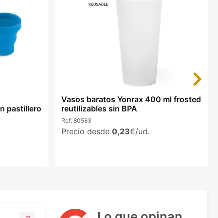
Next
Vasos baratos Yonrax 400 ml frosted
n pastillero
reutilizables sin BPA
Ref:
80583
Precio desde
0,23
€/ud.
Lo que opinan