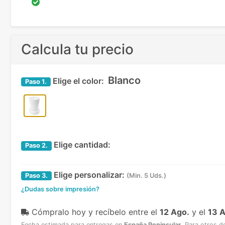
Calcula tu precio
Blanco
Elige el color:
Paso
1.
Elige cantidad:
Paso
2.
Elige personalizar:
Paso
3.
(Min. 5 Uds.)
¿Dudas sobre impresión?
Cómpralo hoy y recíbelo
entre el
12 Ago.
y el
13 
Fecha estimada para entregas en
España Peninsular
.
Para otros d