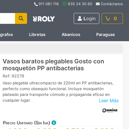
911 081 118
635 24 30 60
Contáctanos
L
ogin
0
ígrafos
Libretas
Abanicos
Paraguas
Vasos baratos plegables Gosto con
mosquetón PP antibacterias
Ref:
92278
Vaso plegable ultracompacto de 220ml en PP antibacterias,
perfecto como obsequio funcional. Incluye mosquetón
plateado para transporte cómodo y propaganda eficaz en
Leer Más
cualquier lugar.
Precio Unitario (Sin Iva)