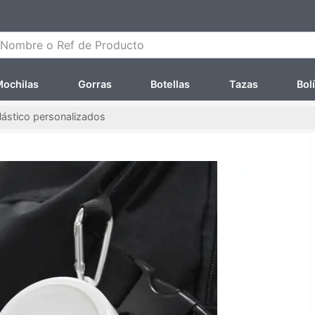
ombre o Ref de Producto
ochilas
Gorras
Botellas
Tazas
Bol
lástico personalizados