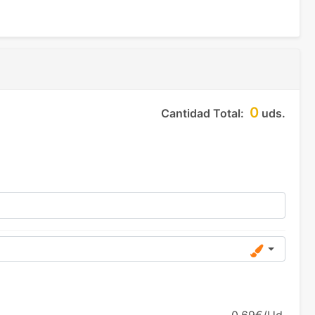
0
Cantidad Total:
uds.