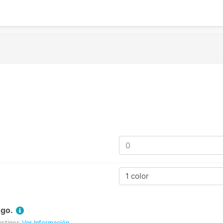
1 color
Ago.
estinos
Ver Información