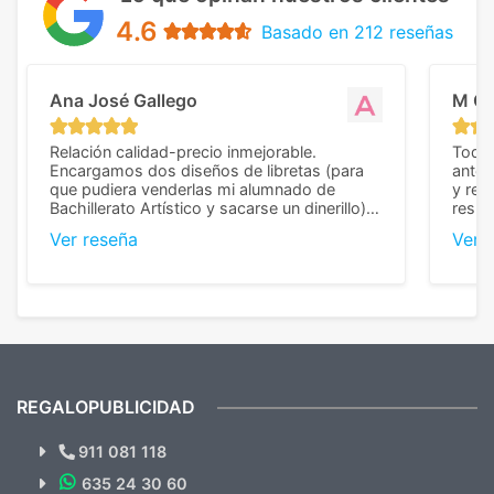
4.6
Basado en 212 reseñas
Ana José Gallego
M C
Relación calidad-precio inmejorable.
Todo 
Encargamos dos diseños de libretas (para
anter
que pudiera venderlas mi alumnado de
y rep
Bachillerato Artístico y sacarse un dinerillo) y
resul
nos dieron el mejor presupuesto con
perso
Ver reseña
Ver 
diferencia, con libretas de muy buena calidad
cuand
y muy bien terminadas con la estampación
compl
en los colores pedidos. La atención al
pusie
cliente, inmejorable, respondiendo a cada
para 
duda que teníamos en el proceso. Nos
como
mandaron las miniaturas para
repet
previsualizarlas (las adjunto) y llegaron tal
todo!
cual, sin el menor problema. Totalmente
recomendables.
REGALOPUBLICIDAD
¿Quieres ver nuestras últimas
Novedades y Ofertas?
911 081 118
635 24 30 60