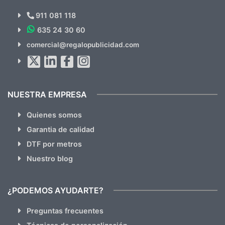
Novedades y Ofertas?
911 081 118
635 24 30 60
Suscríbete!!
comercial@regalopublicidad.com
Al suscribirte aceptas nuestras
políticas de privacidad
(No
hacemos Spam)
NUESTRA EMPRESA
Quienes somos
Garantia de calidad
DTF por metros
Nuestro blog
¿PODEMOS AYUDARTE?
Preguntas frecuentes