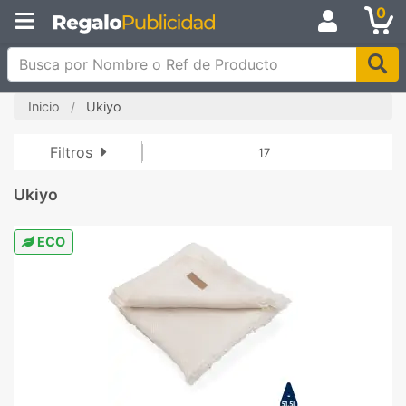
0
Busca por Nombre o Ref de Producto
Inicio
Ukiyo
Filtros
17
Ukiyo
ECO