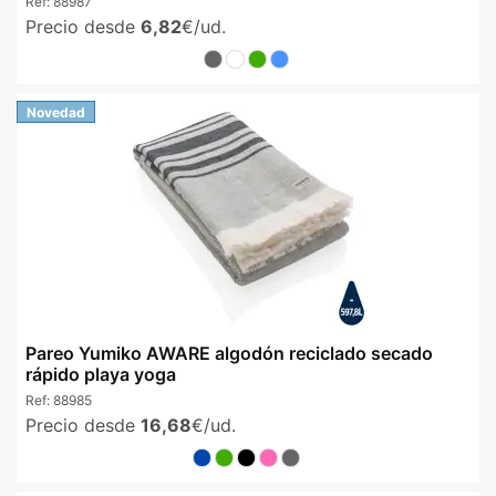
Ref:
88987
Precio desde
6,82
€/ud.
Novedad
Pareo Yumiko AWARE algodón reciclado secado
rápido playa yoga
Ref:
88985
Precio desde
16,68
€/ud.