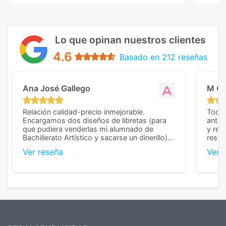
Lo que opinan nuestros clientes
4.6
Basado en 212 reseñas
Ana José Gallego
M C
Relación calidad-precio inmejorable.
Todo 
Encargamos dos diseños de libretas (para
anter
que pudiera venderlas mi alumnado de
y rep
Bachillerato Artístico y sacarse un dinerillo) y
resul
nos dieron el mejor presupuesto con
perso
Ver reseña
Ver 
diferencia, con libretas de muy buena calidad
cuand
y muy bien terminadas con la estampación
compl
en los colores pedidos. La atención al
pusie
cliente, inmejorable, respondiendo a cada
para 
duda que teníamos en el proceso. Nos
como
mandaron las miniaturas para
repet
previsualizarlas (las adjunto) y llegaron tal
todo!
cual, sin el menor problema. Totalmente
recomendables.