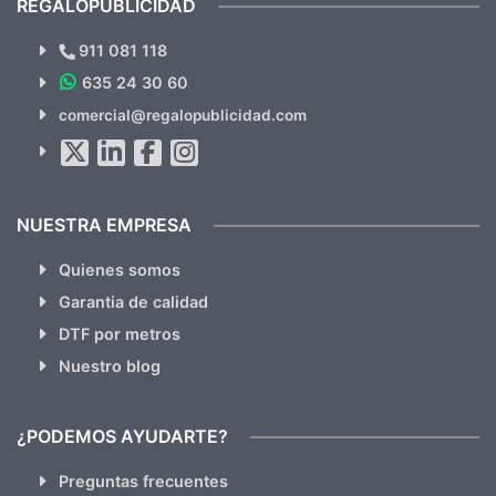
REGALOPUBLICIDAD
¿Quieres ver nuestras últimas
Novedades y Ofertas?
911 081 118
635 24 30 60
SUSCRÍBETE!!
comercial@regalopublicidad.com
Al suscribirte aceptas nuestras
políticas de privacidad
(No
hacemos Spam)
NUESTRA EMPRESA
Quienes somos
Garantia de calidad
DTF por metros
Nuestro blog
¿PODEMOS AYUDARTE?
Preguntas frecuentes