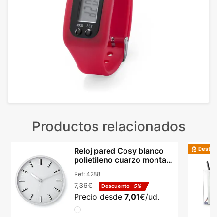
Productos relacionados
Destac
Reloj pared Cosy blanco
polietileno cuarzo montaje
clic clac
Ref:
4288
7,36€
Descuento
-5%
Precio desde
7,01
€/ud.