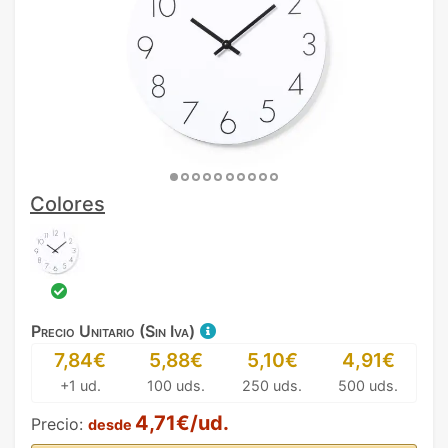
Colores
Precio Unitario (Sin Iva)
7,84€
5,88€
5,10€
4,91€
+1 ud.
100 uds.
250 uds.
500 uds.
4,71€/ud.
Precio:
desde