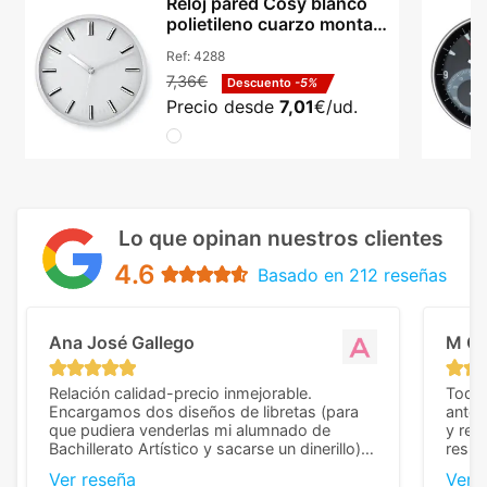
Reloj pared Cosy blanco
polietileno cuarzo montaje
clic clac
Ref:
4288
7,36€
Descuento
-5%
Precio desde
7,01
€/ud.
Lo que opinan nuestros clientes
4.6
Basado en 212 reseñas
Ana José Gallego
M C
Relación calidad-precio inmejorable.
Todo 
Encargamos dos diseños de libretas (para
anter
que pudiera venderlas mi alumnado de
y rep
Bachillerato Artístico y sacarse un dinerillo) y
resul
nos dieron el mejor presupuesto con
perso
Ver reseña
Ver 
diferencia, con libretas de muy buena calidad
cuand