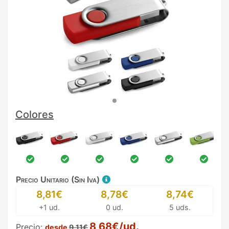
Colores
Precio Unitario (Sin Iva)
8,81€
8,78€
8,74€
+1 ud.
0 ud.
5 uds.
8,68€/ud.
Precio:
desde
9,11€