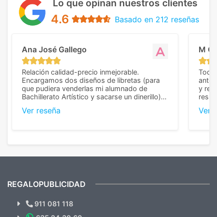
Lo que opinan nuestros clientes
4.6
Basado en 212 reseñas
Ana José Gallego
M C
Relación calidad-precio inmejorable.
Todo 
Encargamos dos diseños de libretas (para
anter
que pudiera venderlas mi alumnado de
y rep
Bachillerato Artístico y sacarse un dinerillo) y
resul
nos dieron el mejor presupuesto con
perso
Ver reseña
Ver 
diferencia, con libretas de muy buena calidad
cuand
y muy bien terminadas con la estampación
compl
en los colores pedidos. La atención al
pusie
cliente, inmejorable, respondiendo a cada
para 
duda que teníamos en el proceso. Nos
como
mandaron las miniaturas para
repet
previsualizarlas (las adjunto) y llegaron tal
todo!
cual, sin el menor problema. Totalmente
recomendables.
REGALOPUBLICIDAD
¿Quieres ver nuestras últimas
Novedades y Ofertas?
911 081 118