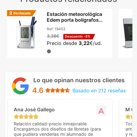
Destacado
Estación meteorológica
Edem porta bolígrafos
acrílico digital
Ref:
19453
3,38€
Descuento
-5%
Precio desde
3,22
€/ud.
Lo que opinan nuestros clientes
4.6
Basado en 212 reseñas
Ana José Gallego
M C
Relación calidad-precio inmejorable.
Todo 
Encargamos dos diseños de libretas (para
anter
que pudiera venderlas mi alumnado de
y rep