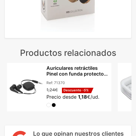
Productos relacionados
Auriculares retráctiles
Pinel con funda protectora
textil
Ref:
71370
1,24€
Descuento
-5%
Precio desde
1,18
€/ud.
Lo que opinan nuestros clientes