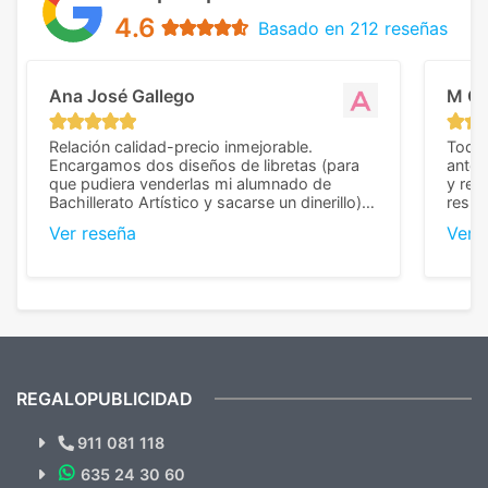
4.6
Basado en 212 reseñas
Ana José Gallego
M C
Relación calidad-precio inmejorable.
Todo 
Encargamos dos diseños de libretas (para
anter
que pudiera venderlas mi alumnado de
y rep
Bachillerato Artístico y sacarse un dinerillo) y
resul
nos dieron el mejor presupuesto con
perso
Ver reseña
Ver 
diferencia, con libretas de muy buena calidad
cuand
y muy bien terminadas con la estampación
compl
en los colores pedidos. La atención al
pusie
cliente, inmejorable, respondiendo a cada
para 
duda que teníamos en el proceso. Nos
como
mandaron las miniaturas para
repet
previsualizarlas (las adjunto) y llegaron tal
todo!
cual, sin el menor problema. Totalmente
recomendables.
REGALOPUBLICIDAD
¿Quieres ver nuestras últimas
Novedades y Ofertas?
911 081 118
635 24 30 60