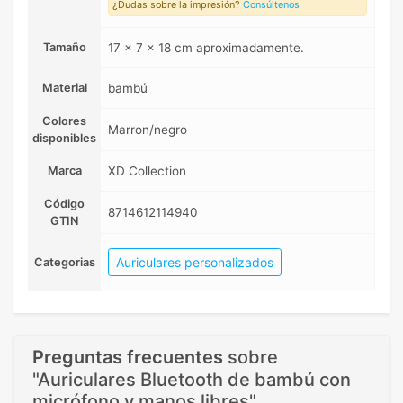
¿Dudas sobre la impresión?
Consúltenos
Tamaño
17 x 7 x 18 cm aproximadamente.
Material
bambú
Colores
Marron/negro
disponibles
Marca
XD Collection
Código
8714612114940
GTIN
Auriculares personalizados
Categorias
Preguntas frecuentes
sobre
"Auriculares Bluetooth de bambú con
micrófono y manos libres"