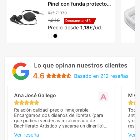
Pinel con funda protectora
textil
Ref:
71370
1,24€
Descuento
-5%
Precio desde
1,18
€/ud.
Lo que opinan nuestros clientes
4.6
Basado en 212 reseñas
Ana José Gallego
M C
Relación calidad-precio inmejorable.
Todo 
Encargamos dos diseños de libretas (para
anter
que pudiera venderlas mi alumnado de
y rep
Bachillerato Artístico y sacarse un dinerillo) y
resul
nos dieron el mejor presupuesto con
perso
Ver reseña
Ver 
diferencia, con libretas de muy buena calidad
cuand