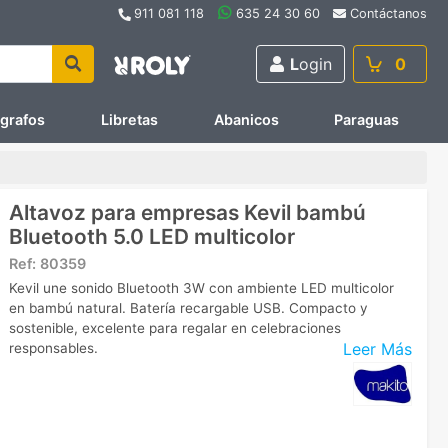
911 081 118
635 24 30 60
Contáctanos
L
ogin
0
ígrafos
Libretas
Abanicos
Paraguas
Altavoz para empresas Kevil bambú
Bluetooth 5.0 LED multicolor
Ref:
80359
Kevil une sonido Bluetooth 3W con ambiente LED multicolor
en bambú natural. Batería recargable USB. Compacto y
sostenible, excelente para regalar en celebraciones
Leer Más
responsables.