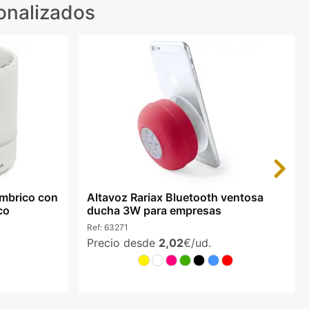
onalizados
Next
ámbrico con
Altavoz Rariax Bluetooth ventosa
co
ducha 3W para empresas
Ref:
63271
Precio desde
2,02
€/ud.