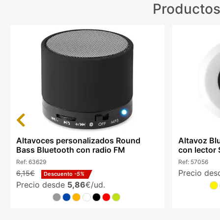
Productos
Previous
Altavoces personalizados Round
Altavoz Bl
Bass Bluetooth con radio FM
con lector
Ref:
63629
Ref:
57056
Precio de
6,15€
Descuento
-5%
Precio desde
5,86
€/ud.