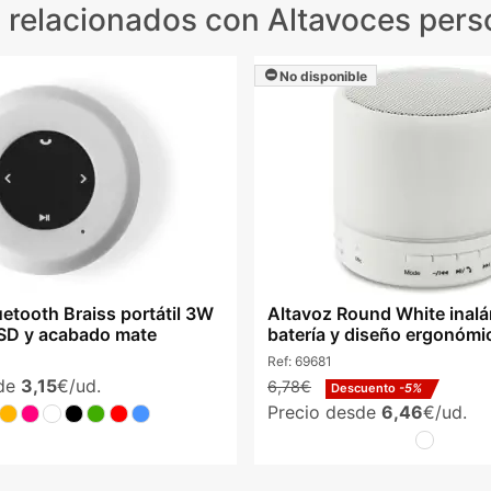
 relacionados
con Altavoces pers
No disponible
uetooth Braiss portátil 3W
Altavoz Round White inal
 SD y acabado mate
batería y diseño ergonómi
Ref:
69681
sde
3,15
€/ud.
6,78€
Descuento
-5%
Precio desde
6,46
€/ud.