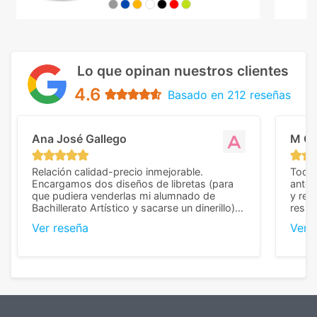
Lo que opinan nuestros clientes
4.6
Basado en 212 reseñas
Ana José Gallego
M C
Relación calidad-precio inmejorable.
Todo 
Encargamos dos diseños de libretas (para
anter
que pudiera venderlas mi alumnado de
y rep
Bachillerato Artístico y sacarse un dinerillo) y
resul
nos dieron el mejor presupuesto con
perso
Ver reseña
Ver 
diferencia, con libretas de muy buena calidad
cuand
y muy bien terminadas con la estampación
compl
en los colores pedidos. La atención al
pusie
cliente, inmejorable, respondiendo a cada
para 
duda que teníamos en el proceso. Nos
como
mandaron las miniaturas para
repet
previsualizarlas (las adjunto) y llegaron tal
todo!
cual, sin el menor problema. Totalmente