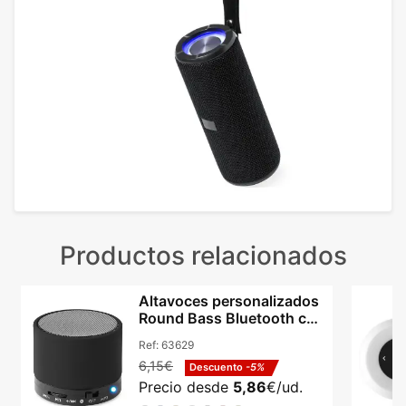
Productos relacionados
Altavoces personalizados
Round Bass Bluetooth con
radio FM
Ref:
63629
6,15€
Descuento
-5%
Precio desde
5,86
€/ud.