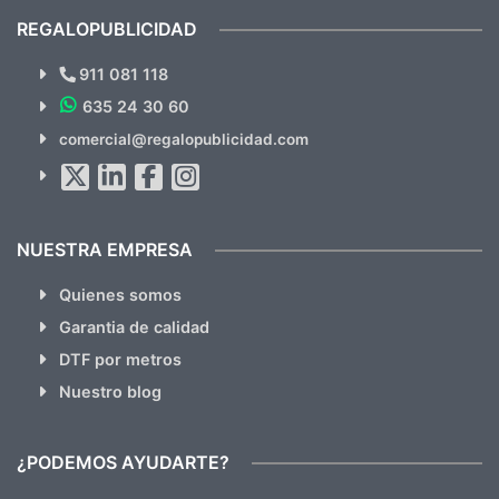
recomendables.
REGALOPUBLICIDAD
¿Quieres ver nuestras últimas
Novedades y Ofertas?
911 081 118
635 24 30 60
SUSCRÍBETE!!
comercial@regalopublicidad.com
Al suscribirte aceptas nuestras
políticas de privacidad
(No
hacemos Spam)
NUESTRA EMPRESA
Quienes somos
Garantia de calidad
DTF por metros
Nuestro blog
¿PODEMOS AYUDARTE?