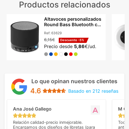
Productos relacionados
Altavoces personalizados
Round Bass Bluetooth con
radio FM
Ref:
63629
6,15€
Descuento
-5%
Precio desde
5,86
€/ud.
Lo que opinan nuestros clientes
4.6
Basado en 212 reseñas
Ana José Gallego
M C
Relación calidad-precio inmejorable.
Todo 
Encargamos dos diseños de libretas (para
anter