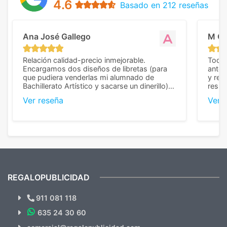
4.6
Basado en 212 reseñas
Ana José Gallego
M C
Relación calidad-precio inmejorable.
Todo 
Encargamos dos diseños de libretas (para
anter
que pudiera venderlas mi alumnado de
y rep
Bachillerato Artístico y sacarse un dinerillo) y
resul
nos dieron el mejor presupuesto con
perso
Ver reseña
Ver 
diferencia, con libretas de muy buena calidad
cuand
y muy bien terminadas con la estampación
compl
en los colores pedidos. La atención al
pusie
cliente, inmejorable, respondiendo a cada
para 
duda que teníamos en el proceso. Nos
como
mandaron las miniaturas para
repet
previsualizarlas (las adjunto) y llegaron tal
todo!
cual, sin el menor problema. Totalmente
recomendables.
REGALOPUBLICIDAD
¿Quieres ver nuestras últimas
Novedades y Ofertas?
911 081 118
635 24 30 60
SUSCRÍBETE!!