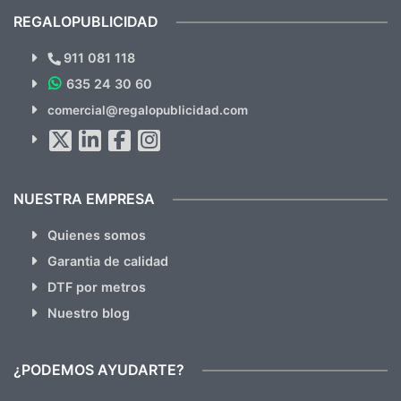
recomendables.
REGALOPUBLICIDAD
¿Quieres ver nuestras últimas
Novedades y Ofertas?
911 081 118
635 24 30 60
Suscríbete!!
comercial@regalopublicidad.com
Al suscribirte aceptas nuestras
políticas de privacidad
(No
hacemos Spam)
NUESTRA EMPRESA
Quienes somos
Garantia de calidad
DTF por metros
Nuestro blog
¿PODEMOS AYUDARTE?