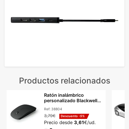
Productos relacionados
Ratón inalámbrico
personalizado Blackwell
2.4 GHz acabado liso
Ref:
38804
3,79€
Descuento
-5%
Precio desde
3,61
€/ud.