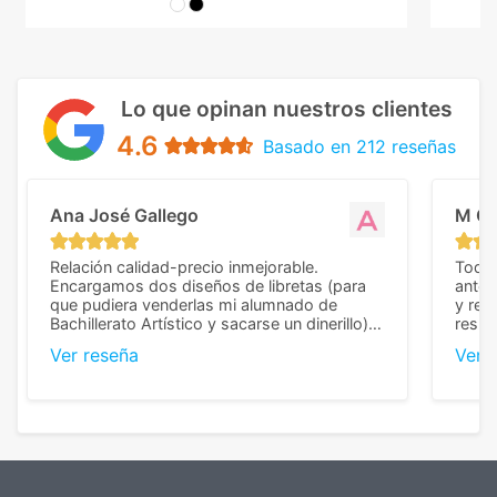
Lo que opinan nuestros clientes
4.6
Basado en 212 reseñas
Ana José Gallego
M C
Relación calidad-precio inmejorable.
Todo 
Encargamos dos diseños de libretas (para
anter
que pudiera venderlas mi alumnado de
y rep
Bachillerato Artístico y sacarse un dinerillo) y
resul
nos dieron el mejor presupuesto con
perso
Ver reseña
Ver 
diferencia, con libretas de muy buena calidad
cuand
y muy bien terminadas con la estampación
compl
en los colores pedidos. La atención al
pusie
cliente, inmejorable, respondiendo a cada
para 
duda que teníamos en el proceso. Nos
como
mandaron las miniaturas para
repet
previsualizarlas (las adjunto) y llegaron tal
todo!
cual, sin el menor problema. Totalmente