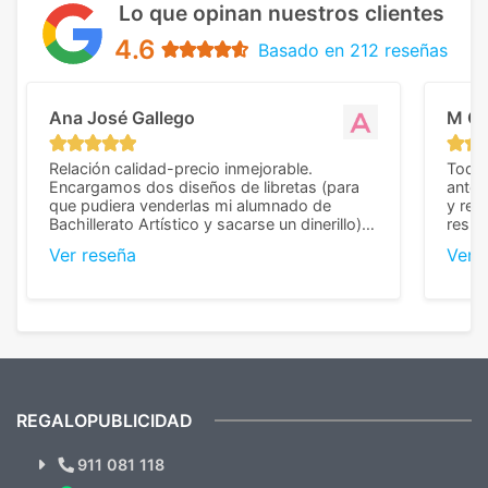
Lo que opinan nuestros clientes
4.6
Basado en 212 reseñas
Ana José Gallego
M C
Relación calidad-precio inmejorable.
Todo 
Encargamos dos diseños de libretas (para
anter
que pudiera venderlas mi alumnado de
y rep
Bachillerato Artístico y sacarse un dinerillo) y
resul
nos dieron el mejor presupuesto con
perso
Ver reseña
Ver 
diferencia, con libretas de muy buena calidad
cuand
y muy bien terminadas con la estampación
compl
en los colores pedidos. La atención al
pusie
cliente, inmejorable, respondiendo a cada
para 
duda que teníamos en el proceso. Nos
como
mandaron las miniaturas para
repet
previsualizarlas (las adjunto) y llegaron tal
todo!
cual, sin el menor problema. Totalmente
recomendables.
REGALOPUBLICIDAD
¿Quieres ver nuestras últimas
Novedades y Ofertas?
911 081 118