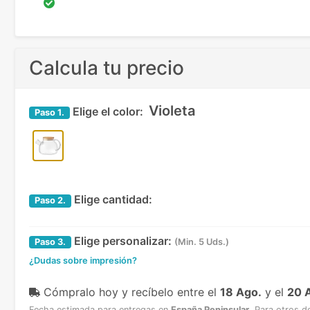
Calcula tu precio
Violeta
Elige el color:
Paso
1.
Elige cantidad:
Paso
2.
Elige personalizar:
Paso
3.
(Min. 5 Uds.)
¿Dudas sobre impresión?
Cómpralo hoy y recíbelo
entre el
18 Ago.
y el
20 
Fecha estimada para entregas en
España Peninsular
.
Para otros d