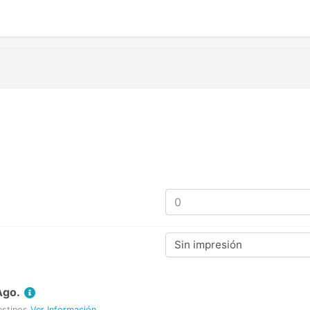
Sin impresión
Ago.
estinos
Ver Información