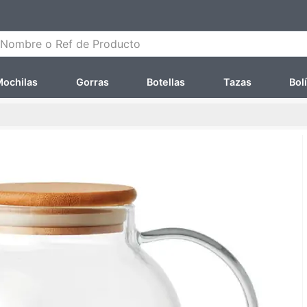
ombre o Ref de Producto
ochilas
Gorras
Botellas
Tazas
Bol