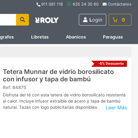
911 081 118
635 24 30 60
Contáctanos
L
ogin
0
ígrafos
Libretas
Abanicos
Paraguas
-5% Descuento
Tetera Munnar de vidrio borosilicato
con infusor y tapa de bambú
Ref:
84875
Disfruta del té con esta tetera de vidrio borosilicato resistente
al calor. Incluye infusor extraíble de acero y tapa de bambú
Leer Más
natural. Tazas con logo publicitarias disponibles.