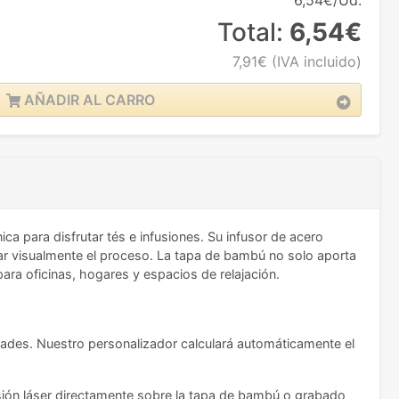
6,54€/Ud.
Total:
6,54€
7,91€
(IVA incluido)
AÑADIR AL CARRO
ca para disfrutar tés e infusiones. Su infusor de acero
ciar visualmente el proceso. La tapa de bambú no solo aporta
ara oficinas, hogares y espacios de relajación.
idades. Nuestro personalizador calculará automáticamente el
esión láser directamente sobre la tapa de bambú o grabado