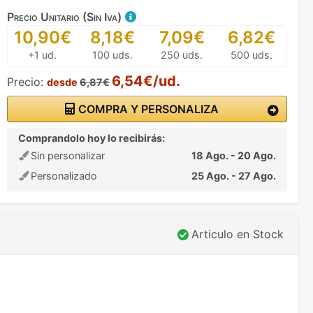
Precio Unitario (Sin Iva)
10,90€
8,18€
7,09€
6,82€
+1 ud.
100 uds.
250 uds.
500 uds.
6,54€/ud.
Precio:
desde
6,87€
COMPRA Y PERSONALIZA
Comprandolo hoy lo recibirás:
Sin personalizar
18 Ago. - 20 Ago.
Personalizado
25 Ago. - 27 Ago.
Articulo en Stock