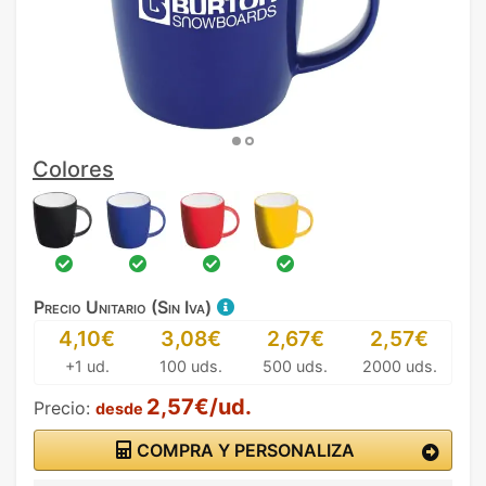
Colores
Precio Unitario (Sin Iva)
4,10€
3,08€
2,67€
2,57€
+1 ud.
100 uds.
500 uds.
2000 uds.
2,57€/ud.
Precio:
desde
COMPRA Y PERSONALIZA