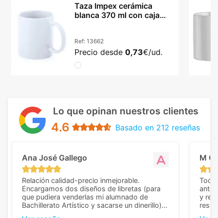
Taza Impex cerámica
blanca 370 ml con caja
incluida
Ref:
13662
Precio desde
0,73
€/ud.
Lo que opinan nuestros clientes
4.6
Basado en 212 reseñas
Ana José Gallego
M C
Relación calidad-precio inmejorable.
Todo 
Encargamos dos diseños de libretas (para
anter
que pudiera venderlas mi alumnado de
y rep
Bachillerato Artístico y sacarse un dinerillo) y
resul
nos dieron el mejor presupuesto con
perso