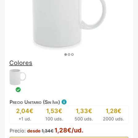
Colores
Precio Unitario (Sin Iva)
2,04€
1,53€
1,33€
1,28€
+1 ud.
100 uds.
500 uds.
2000 uds.
1,28€/ud.
Precio:
desde
1,34€