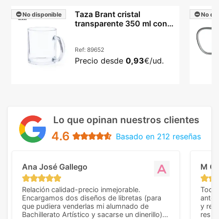
Taza Brant cristal
No disponible
No dis
transparente 350 ml con
asa integrada
Ref:
89652
Precio desde
0,93
€/ud.
Lo que opinan nuestros clientes
4.6
Basado en 212 reseñas
Ana José Gallego
M C
Relación calidad-precio inmejorable.
Todo 
Encargamos dos diseños de libretas (para
anter
que pudiera venderlas mi alumnado de
y rep
Bachillerato Artístico y sacarse un dinerillo) y
resul