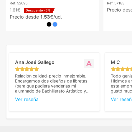
Ref:
52695
Ref:
57183
Precio de
1,61€
Descuento
-5%
Precio desde
1,53
€/ud.
Ana José Gallego
M C
Relación calidad-precio inmejorable.
Todo genia
Encargamos dos diseños de libretas
Hicimos an
(para que pudiera venderlas mi
esta empr
alumnado de Bachillerato Artístico y
gustó much
sacarse un dinerillo) y nos dieron el
trato muy 
Ver reseña
Ver reseñ
mejor presupuesto con diferencia, con
que valoramos mu
libretas de muy buena calidad y muy
de pedido
bien terminadas con la estampación en
diseñar. 
los colores pedidos. La atención al
facilidades
cliente, inmejorable, respondiendo a
mandarnos 
cada duda que teníamos en el proceso.
como noso
Nos mandaron las miniaturas para
a repetir 