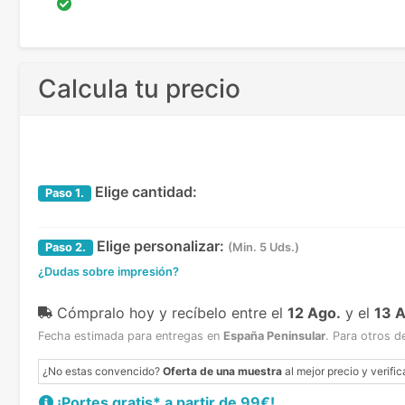
Calcula tu precio
Elige cantidad:
Paso
1.
Elige personalizar:
Paso
2.
(Min. 5 Uds.)
¿Dudas sobre impresión?
Cómpralo hoy y recíbelo
entre el
12 Ago.
y el
13 
Fecha estimada para entregas en
España Peninsular
.
Para otros d
¿No estas convencido?
Oferta de una muestra
al mejor precio y verific
¡Portes gratis* a partir de 99€!