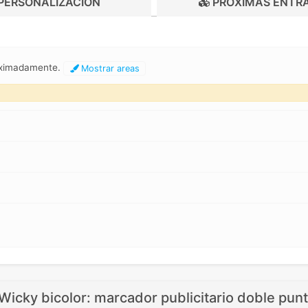
PERSONALIZACIÓN
PRÓXIMAS ENTR
oximadamente.
Mostrar areas
icky bicolor: marcador publicitario doble punt