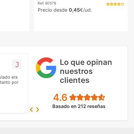
Ref:
60579
Precio desde
0,45
€/ud.
Lo que opinan
nuestros
viado era
clientes
tanto por
4.6
Basado en 212 reseñas
Previous
Next