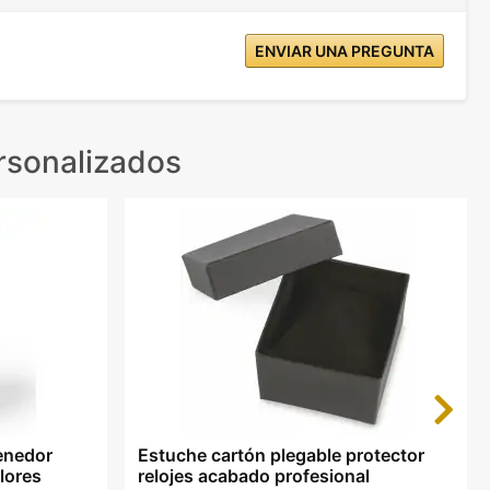
ENVIAR UNA PREGUNTA
rsonalizados
Next
enedor
Estuche cartón plegable protector
lores
relojes acabado profesional