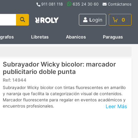
911 081 118
635 24 30 60
Contáctanos
L
ogin
0
ígrafos
Libretas
Abanicos
Paraguas
Subrayador Wicky bicolor: marcador
publicitario doble punta
Ref:
14944
Subrayador Wicky bicolor con tintas fluorescentes en amarillo
y naranja que facilita la categorización visual de contenidos.
Marcador fluorescente para regalar en eventos académicos y
Leer Más
encuentros profesionales.