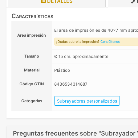
DETALLES
Características
El area de impresión es de 40x7 mm apr
Area impresión
¿Dudas sobre la impresión?
Consúltenos
Tamaño
Ø 15 cm. aproximadamente.
Material
Plástico
Código GTIN
8436534314887
Subrayadores personalizados
Categorias
Preguntas frecuentes
sobre
"Subrayador W