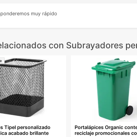
esponderemos muy rápido
elacionados
con Subrayadores pe
e
es Tipel personalizado
Portalápices Organic cont
ica acabado brillante
reciclaje promocionales co