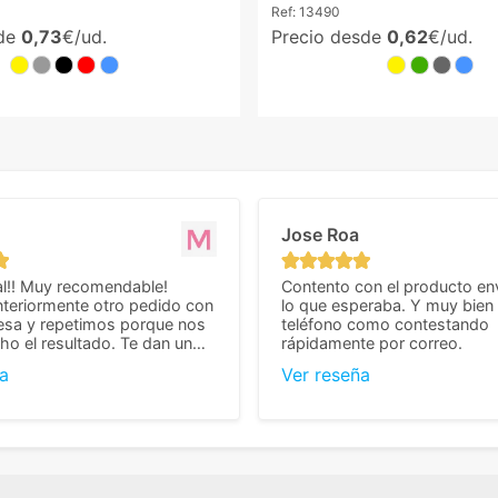
Ref:
13490
sde
0,73
€/ud.
Precio desde
0,62
€/ud.
Jose Roa
l!! Muy recomendable!
Contento con el producto en
teriormente otro pedido con
lo que esperaba. Y muy bien 
esa y repetimos porque nos
teléfono como contestando
o el resultado. Te dan un
rápidamente por correo.
agradable y personal, cosa
a
Ver reseña
cho cuando se trata
s algo complicados de
También nos pusieron muchas
 desde el inicio para
el pedido fuera de España,
tros pedíamos. Volveremos
con ellos seguro! Muchas