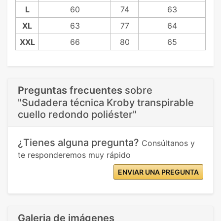
L
60
74
63
XL
63
77
64
XXL
66
80
65
Preguntas frecuentes
sobre
"Sudadera técnica Kroby transpirable
cuello redondo poliéster"
¿Tienes alguna pregunta?
Consúltanos y
te responderemos muy rápido
ENVIAR UNA PREGUNTA
Galeria de imágenes