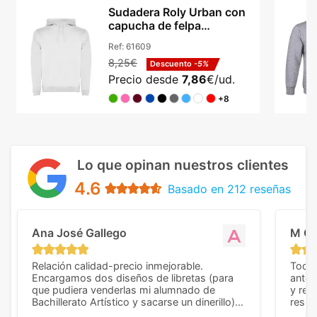
Sudadera Roly Urban con
capucha de felpa
perchada bicolor unisex
Ref:
61609
8,25€
Descuento
-5%
Precio desde
7,86
€/ud.
+8
Lo que opinan nuestros clientes
4.6
Basado en 212 reseñas
Ana José Gallego
M C
Relación calidad-precio inmejorable.
Todo 
Encargamos dos diseños de libretas (para
anter
que pudiera venderlas mi alumnado de
y rep
Bachillerato Artístico y sacarse un dinerillo) y
resul
nos dieron el mejor presupuesto con
perso