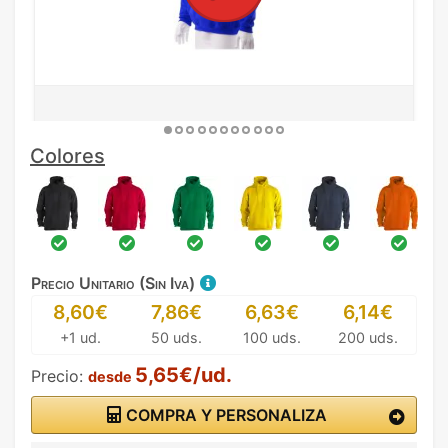
Colores
Precio Unitario (Sin Iva)
8,60€
7,86€
6,63€
6,14€
+1 ud.
50 uds.
100 uds.
200 uds.
5,65€/ud.
Precio:
desde
COMPRA Y PERSONALIZA