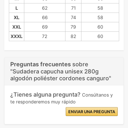
L
62
71
58
XL
66
74
58
XXL
69
79
60
XXXL
72
82
60
Preguntas frecuentes
sobre
"Sudadera capucha unisex 280g
algodón poliéster cordones canguro"
¿Tienes alguna pregunta?
Consúltanos y
te responderemos muy rápido
ENVIAR UNA PREGUNTA