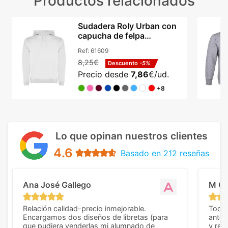
Productos relacionados
Sudadera Roly Urban con
capucha de felpa
perchada bicolor unisex
Ref:
61609
8,25€
Descuento
-5%
Precio desde
7,86
€/ud.
+8
Lo que opinan nuestros clientes
4.6
Basado en 212 reseñas
Ana José Gallego
M C
Relación calidad-precio inmejorable.
Todo 
Encargamos dos diseños de libretas (para
anter
que pudiera venderlas mi alumnado de
y rep